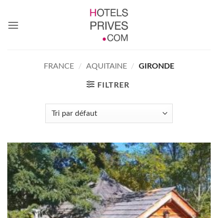
Passer
au
contenu
FRANCE
/
AQUITAINE
/
GIRONDE
FILTRER