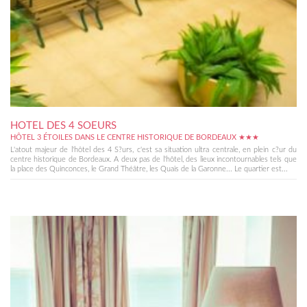
HOTEL DES 4 SOEURS
HÔTEL 3 ÉTOILES DANS LE CENTRE HISTORIQUE DE BORDEAUX ★★★
L'atout majeur de l'hôtel des 4 S?urs, c'est sa situation ultra centrale, en plein c?ur du
centre historique de Bordeaux. A deux pas de l'hôtel, des lieux incontournables tels que
la place des Quinconces, le Grand Théâtre, les Quais de la Garonne... Le quartier est...