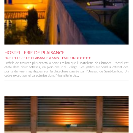
HOSTELLERIE DE PLAISANCE
HOSTELLERIE DE PLAISANCE À SAINT-ÉMILION ★★★★★
Difficile de trouver plus central à Saint-Emilion que l'Hostellerie de Plaisance. L'hôtel est
établi dans deux bâtisses, en plein coeur du village. Ses jardins suspendus offrent des
points de vue magnifiques sur l'architecture classée par l'Unesco de Saint-Emilion. Un
cadre exceptionnel caractérise donc l'Hostellerie de...