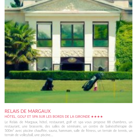
RELAIS DE MARGAUX
HÔTEL, GOLF ET SPA SUR LES BORDS DE LA GIRONDE ★★★★
Le Relais de Margaux, hôtel, restaurant, golf et spa vous propose 88 chambres, un
restaurant, une brasserie, des salles de séminaire, un centre de balnéothérapie de
500m² avec piscine chauffée, sauna, hammam, salle de fitness, un terrain de tennis, un
terrain de volleyball, une piscine...