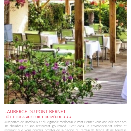
L’AUBERGE DU PONT BERNET
HÔTEL LOGIS AUX PORTE DU MÉDOC ★★★
Aux portes de Bordeaux et du vignoble médocain le Pont Bernet vous accueille avec ses
18 chambres et son restaurant gourmand. C’est dans un environnement calme et
reposant que vous pourrez profiter de la piscine, du terrain de tennis, d’une terrasse