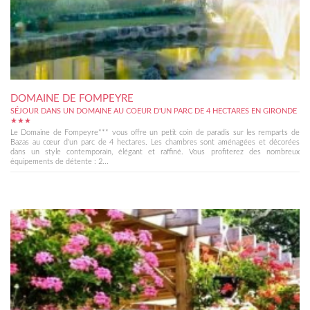
DOMAINE DE FOMPEYRE
SÉJOUR DANS UN DOMAINE AU COEUR D'UN PARC DE 4 HECTARES EN GIRONDE
★★★
Le Domaine de Fompeyre*** vous offre un petit coin de paradis sur les remparts de
Bazas au cœur d'un parc de 4 hectares. Les chambres sont aménagées et décorées
dans un style contemporain, élégant et raffiné. Vous profiterez des nombreux
équipements de détente : 2...