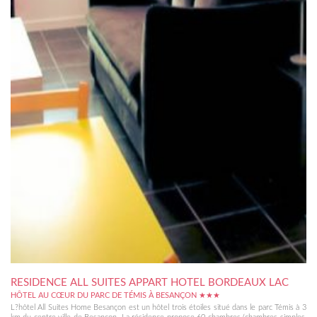
RESIDENCE ALL SUITES APPART HOTEL BORDEAUX LAC
HÔTEL AU CŒUR DU PARC DE TÉMIS À BESANÇON ★★★
L?hôtel All Suites Home Besançon est un hôtel trois étoiles situé dans le parc Témis à 3