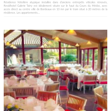
Résidence hôtelière atypique installée dans d’anciens entrepôts viticoles rénovés,
Residhotel Galerie Tatry est idéalement située sur le haut du Cours du Médoc, avec
accès direct au centre ville de Bordeaux en 10 mn par le tram situé à 20 mètres de la
résidence. Les appartements...