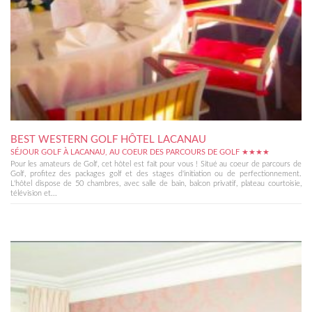
BEST WESTERN GOLF HÔTEL LACANAU
SÉJOUR GOLF À LACANAU, AU COEUR DES PARCOURS DE GOLF ★★★★
Pour les amateurs de Golf, cet hôtel est fait pour vous ! Situé au coeur de parcours de
Golf, profitez des packages golf et des stages d'initiation ou de perfectionnement.
L'hôtel dispose de 50 chambres, avec salle de bain, balcon privatif, plateau courtoisie,
télévision et...