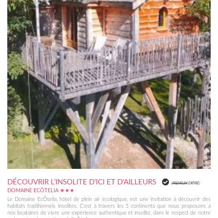
DÉCOUVRIR L’INSOLITE D’ICI ET D’AILLEURS
(
PREMIUM
EXPIRÉ)
DOMAINE ECÔTELIA ★★★
Le Domaine EcÔtelia, hôtel de plein air écologique, est une invitation à découvrir des
habitats traditionnels insolites. C'est à travers les 5 continents que nous proposons à
nos locataires de vivre une expérience authentique et insolite, dans le respect de notre