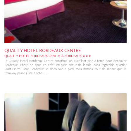
QUALITY HOTEL BORDEAUX CENTRE
QUALITY HOTEL BORDEAUX CENTRE À BORDEAUX ★★★
Le Quality Hotel Bordeaux Centre constitue un excellent pied-à-terre pour découvrir
Bordeaux. L'hôtel se situe en effet en plein coeur de la ville, dans l'agréable quartier
Saint-Pierre. Tout Bordeaux se découvre à pied, mais notons tout de même que le
tramway passe juste à côté......