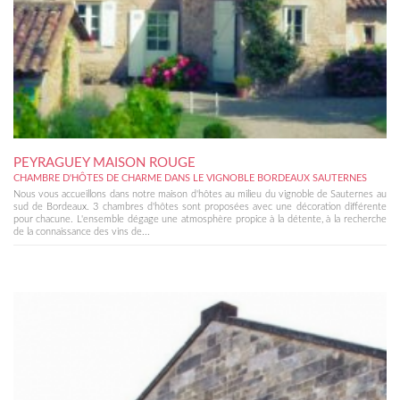
PEYRAGUEY MAISON ROUGE
CHAMBRE D'HÔTES DE CHARME DANS LE VIGNOBLE BORDEAUX SAUTERNES
Nous vous accueillons dans notre maison d'hôtes au milieu du vignoble de Sauternes au
sud de Bordeaux. 3 chambres d'hôtes sont proposées avec une décoration différente
pour chacune. L'ensemble dégage une atmosphère propice à la détente, à la recherche
de la connaissance des vins de...