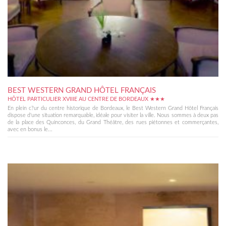
BEST WESTERN GRAND HÔTEL FRANÇAIS
HÔTEL PARTICULIER XVIIIE AU CENTRE DE BORDEAUX ★★★
En plein c?ur du centre historique de Bordeaux, le Best Western Grand Hôtel Français
dispose d'une situation remarquable, idéale pour visiter la ville. Nous sommes à deux pas
de la place des Quinconces, du Grand Théâtre, des rues piétonnes et commerçantes,
avec en bonus le...