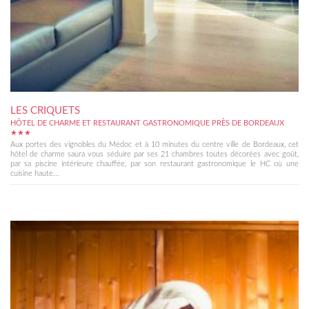
LES CRIQUETS
HÔTEL DE CHARME ET RESTAURANT GASTRONOMIQUE PRÈS DE BORDEAUX
★★★
Aux portes des vignobles du Médoc et à 10 minutes du centre ville de Bordeaux, cet
hôtel de charme saura vous séduire par ses 21 chambres toutes décorées avec goût,
par sa piscine intérieure chauffée, par son restaurant gastronomique le HC où une
cuisine haute...