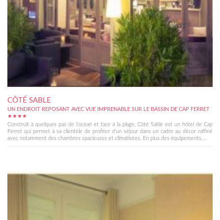
CÔTÉ SABLE
UN ENDROIT REPOSANT AVEC VUE IMPRENABLE SUR LE BASSIN DE CAP FERRET
★★★★
Construit à quelques pas de l'océan et face à la plage, Côté Sable est un hôtel de Cap
Ferret qui permet à sa clientèle de profiter d'un séjour dans un cadre au décor raffiné
avec notamment des chambres spacieuses et climatisées. En plus des équipements...