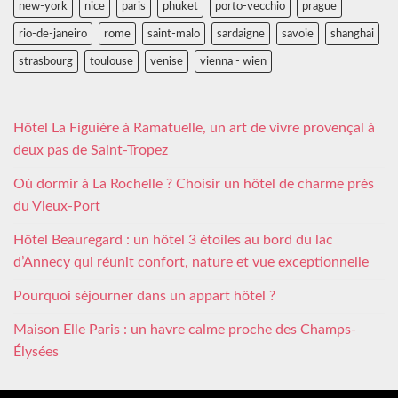
new-york
nice
paris
phuket
porto-vecchio
prague
rio-de-janeiro
rome
saint-malo
sardaigne
savoie
shanghai
strasbourg
toulouse
venise
vienna - wien
Hôtel La Figuière à Ramatuelle, un art de vivre provençal à
deux pas de Saint-Tropez
Où dormir à La Rochelle ? Choisir un hôtel de charme près
du Vieux-Port
Hôtel Beauregard : un hôtel 3 étoiles au bord du lac
d’Annecy qui réunit confort, nature et vue exceptionnelle
Pourquoi séjourner dans un appart hôtel ?
Maison Elle Paris : un havre calme proche des Champs-
Élysées