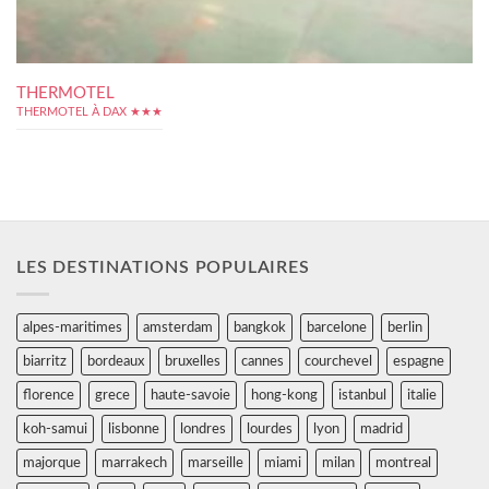
THERMOTEL
THERMOTEL À DAX ★★★
LES DESTINATIONS POPULAIRES
alpes-maritimes
amsterdam
bangkok
barcelone
berlin
biarritz
bordeaux
bruxelles
cannes
courchevel
espagne
florence
grece
haute-savoie
hong-kong
istanbul
italie
koh-samui
lisbonne
londres
lourdes
lyon
madrid
majorque
marrakech
marseille
miami
milan
montreal