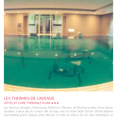
LES THERMES DE L’AVENUE
HÔTEL ET CURE THERMALE À DAX ★★★
Sur l'avenue Georges Clémenceau, l'hôtel Les Thermes de l'Avenue profite d'une bonne
situation, à deux pas du centre-ville de Dax, tout en étant facile d'accès (l'hôtel dispose
d'un parking privé). Depuis cette adresse, la visite de Dax et de ses sites historiques se