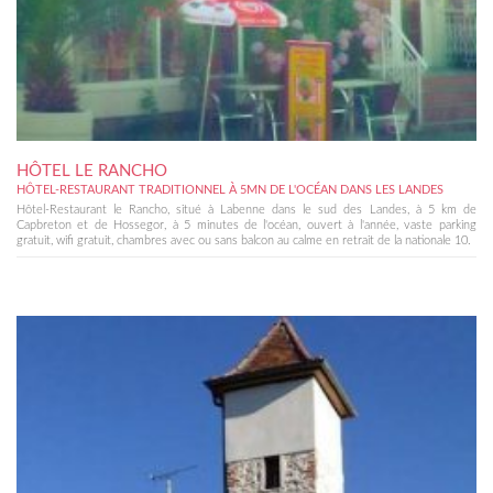
HÔTEL LE RANCHO
HÔTEL-RESTAURANT TRADITIONNEL À 5MN DE L'OCÉAN DANS LES LANDES
Hôtel-Restaurant le Rancho, situé à Labenne dans le sud des Landes, à 5 km de
Capbreton et de Hossegor, à 5 minutes de l'océan, ouvert à l'année, vaste parking
gratuit, wifi gratuit, chambres avec ou sans balcon au calme en retrait de la nationale 10.