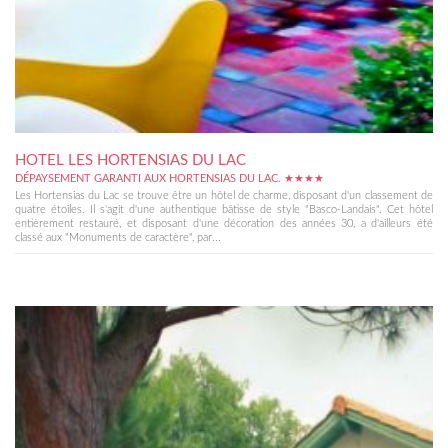
HOTEL LES HORTENSIAS DU LAC
DÉPAYSEMENT GARANTI AUX HORTENSIAS DU LAC. ★★★★
Les Hortensias du Lac se trouve être un hôtel de charme, disposant d'un classement de
quatre étoiles. Il s'agit d'une authentique bâtisse de style "Basco-Landais". Cet hôtel
entièrement restauré, et disposant d'une décoration des années 30, a d'ailleurs été
classé aux "Monuments de caractère", par...