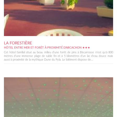
LA FORESTIÈRE
HÔTEL ENTRE MER ET FORÊT À PROXIMITÉ D'ARCACHON ★★★
Cet hôtel familial situé au beau milieu d'une forêt de pins à Biscarrosse n'est qu'à 800
mètres d'une immense plage de sable fin et à 5 kilomètres d'un lac d'eau douce mais
aussi à proximité de la mythique Dune du Pyla. Le bâtiment dispose de...