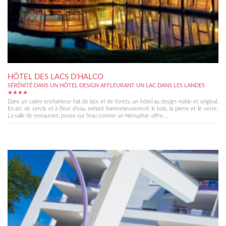
HÔTEL DES LACS D’HALCO
SÉRÉNITÉ DANS UN HÔTEL DESIGN AFFLEURANT UN LAC DANS LES LANDES
★★★★
Dans un cadre enchanteur fait de lacs et de forêts, un hôtel au design noble et original.
En arc de cercle et à fleur d’eau, mêlant harmonieusement le bois, la pierre et le verre.
La salle de restaurant, posée sur l’eau comme un Nénuphar, offre...