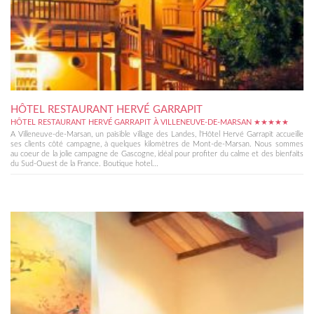
HÔTEL RESTAURANT HERVÉ GARRAPIT
HÔTEL RESTAURANT HERVÉ GARRAPIT À VILLENEUVE-DE-MARSAN ★★★★★
A Villeneuve-de-Marsan, un paisible village des Landes, l'Hôtel Hervé Garrapit accueille
ses clients côté campagne, à quelques kilomètres de Mont-de-Marsan. Nous sommes
au coeur de la jolie campagne de Gascogne, idéal pour profiter du calme et des bienfaits
du Sud-Ouest de la France. Boutique hotel...