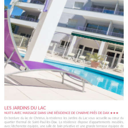
LES JARDINS DU LAC
NUITS AVEC MASSAGE DANS UNE RÉSIDENCE DE CHARME PRÈS DE DAX ★★★
En bordure du lac de Christus, la résidence les Jardins du Lac vous accueille au cœur du
quartier thermal de Saint-Paul-lès-Dax. La résidence dispose d’appartements meublés,
avec kitchenette équipée, une salle de bain privative et une grande terrasse équipée de