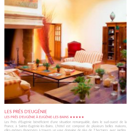
LES PRÉS D’EUGÉNIE
LES PRÉS D'EUGÉNIE À EUGÉNIE-LES-BAINS ★★★★★
Les Prés d'Eugénie bénéficient d'une situation remarquable, dans le sud-ouest de la
France, à Sainte-Eugénie-les-Bains. L'hôtel est composé de plusieurs belles maisons,
elles-mêmes dispersées à travers un vase domaine de plus de 7 hectares, avec jardins,