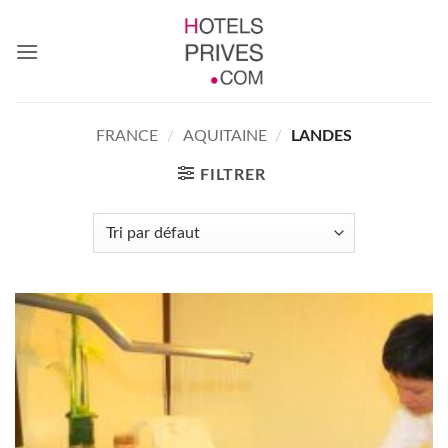
Passer
au
contenu
FRANCE
/
AQUITAINE
/
LANDES
FILTRER