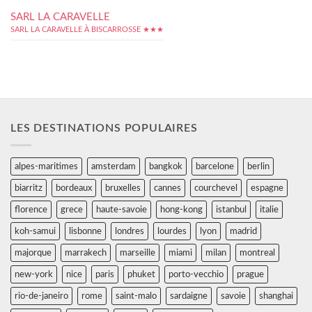
SARL LA CARAVELLE
SARL LA CARAVELLE À BISCARROSSE ★★★
LES DESTINATIONS POPULAIRES
alpes-maritimes
amsterdam
bangkok
barcelone
berlin
biarritz
bordeaux
bruxelles
cannes
courchevel
espagne
florence
grece
haute-savoie
hong-kong
istanbul
italie
koh-samui
lisbonne
londres
lourdes
lyon
madrid
majorque
marrakech
marseille
miami
milan
montreal
new-york
nice
paris
phuket
porto-vecchio
prague
rio-de-janeiro
rome
saint-malo
sardaigne
savoie
shanghai