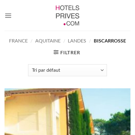
Passer
au
contenu
FRANCE
/
AQUITAINE
/
LANDES
/
BISCARROSSE
FILTRER