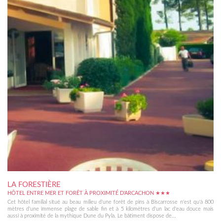
LA FORESTIÈRE
HÔTEL ENTRE MER ET FORÊT À PROXIMITÉ D'ARCACHON ★★★
Cet hôtel familial situé au beau milieu d'une forêt de pins à Biscarrosse n'est qu'à 800
mètres d'une immense plage de sable fin et à 5 kilomètres d'un lac d'eau douce mais
aussi à proximité de la mythique Dune du Pyla. Le bâtiment dispose de...