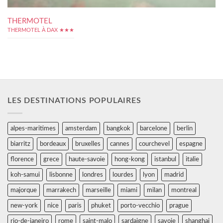
THERMOTEL
THERMOTEL À DAX ★★★
LES DESTINATIONS POPULAIRES
alpes-maritimes
amsterdam
bangkok
barcelone
berlin
biarritz
bordeaux
bruxelles
cannes
courchevel
espagne
florence
grece
haute-savoie
hong-kong
istanbul
italie
koh-samui
lisbonne
londres
lourdes
lyon
madrid
majorque
marrakech
marseille
miami
milan
montreal
new-york
nice
paris
phuket
porto-vecchio
prague
rio-de-janeiro
rome
saint-malo
sardaigne
savoie
shanghai