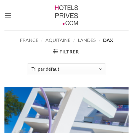
Passer
au
contenu
FRANCE
/
AQUITAINE
/
LANDES
/
DAX
FILTRER