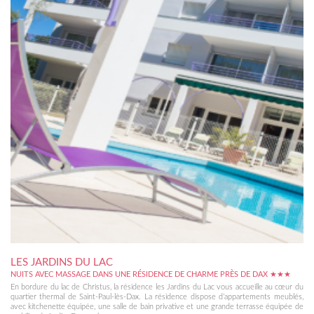
LES JARDINS DU LAC
NUITS AVEC MASSAGE DANS UNE RÉSIDENCE DE CHARME PRÈS DE DAX ★★★
En bordure du lac de Christus, la résidence les Jardins du Lac vous accueille au cœur du
quartier thermal de Saint-Paul-lès-Dax. La résidence dispose d’appartements meublés,
avec kitchenette équipée, une salle de bain privative et une grande terrasse équipée de