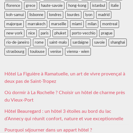
florence
grece
haute-savoie
hong-kong
istanbul
italie
koh-samui
lisbonne
londres
lourdes
lyon
madrid
majorque
marrakech
marseille
miami
milan
montreal
new-york
nice
paris
phuket
porto-vecchio
prague
rio-de-janeiro
rome
saint-malo
sardaigne
savoie
shanghai
strasbourg
toulouse
venise
vienna - wien
Hôtel La Figuière à Ramatuelle, un art de vivre provençal à
deux pas de Saint-Tropez
Où dormir à La Rochelle ? Choisir un hôtel de charme près
du Vieux-Port
Hôtel Beauregard : un hôtel 3 étoiles au bord du lac
d’Annecy qui réunit confort, nature et vue exceptionnelle
Pourquoi séjourner dans un appart hôtel ?