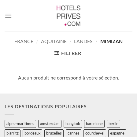
Passer
au
contenu
FRANCE
/
AQUITAINE
/
LANDES
/
MIMIZAN
FILTRER
Aucun produit ne correspond à votre sélection.
LES DESTINATIONS POPULAIRES
alpes-maritimes
amsterdam
bangkok
barcelone
berlin
biarritz
bordeaux
bruxelles
cannes
courchevel
espagne