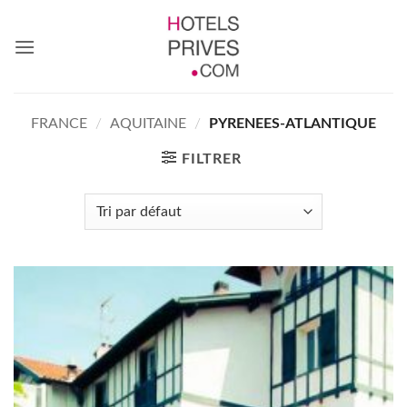
Passer
au
contenu
FRANCE
/
AQUITAINE
/
PYRENEES-ATLANTIQUE
FILTRER