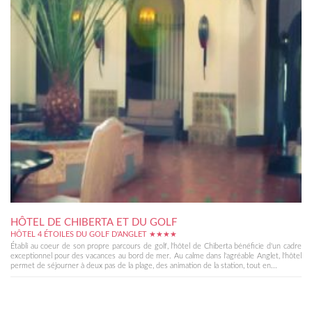
HÔTEL DE CHIBERTA ET DU GOLF
HÔTEL 4 ÉTOILES DU GOLF D'ANGLET ★★★★
Établi au coeur de son propre parcours de golf, l'hôtel de Chiberta bénéficie d'un cadre
exceptionnel pour des vacances au bord de mer. Au calme dans l'agréable Anglet, l'hôtel
permet de séjourner à deux pas de la plage, des animation de la station, tout en...