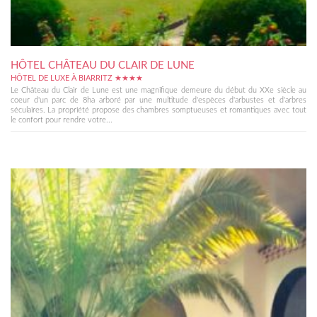
HÔTEL CHÂTEAU DU CLAIR DE LUNE
HÔTEL DE LUXE À BIARRITZ ★★★★
Le Château du Clair de Lune est une magnifique demeure du début du XXe siècle au
coeur d'un parc de 8ha arboré par une multitude d'espèces d'arbustes et d'arbres
séculaires. La propriété propose des chambres somptueuses et romantiques avec tout
le confort pour rendre votre...