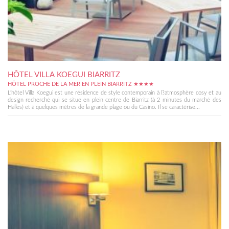
HÔTEL VILLA KOEGUI BIARRITZ
HÔTEL PROCHE DE LA MER EN PLEIN BIARRITZ ★★★★
L'hôtel Villa Koegui est une résidence de style contemporain à l?atmosphère cosy et au
design recherché qui se situe en plein centre de Biarritz (à 2 minutes du marché des
Halles) et à quelques mètres de la grande plage ou du Casino. Il se caractérise...