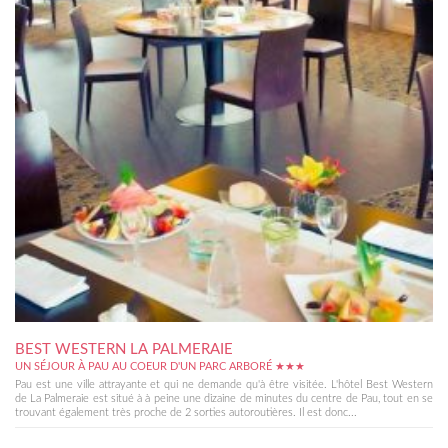
BEST WESTERN LA PALMERAIE
UN SÉJOUR À PAU AU COEUR D'UN PARC ARBORÉ ★★★
Pau est une ville attrayante et qui ne demande qu'à être visitée. L'hôtel Best Western
de La Palmeraie est situé à à peine une dizaine de minutes du centre de Pau, tout en se
trouvant également très proche de 2 sorties autoroutières. Il est donc...