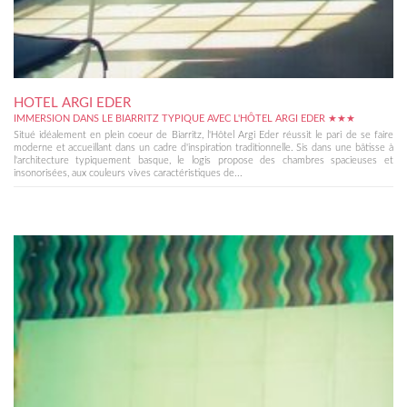
HOTEL ARGI EDER
IMMERSION DANS LE BIARRITZ TYPIQUE AVEC L'HÔTEL ARGI EDER ★★★
Situé idéalement en plein coeur de Biarritz, l'Hôtel Argi Eder réussit le pari de se faire
moderne et accueillant dans un cadre d'inspiration traditionnelle. Sis dans une bâtisse à
l'architecture typiquement basque, le logis propose des chambres spacieuses et
insonorisées, aux couleurs vives caractéristiques de...