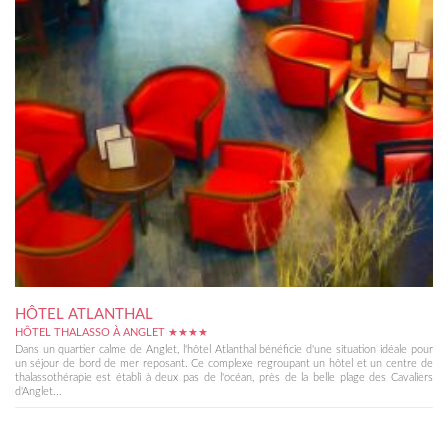
HÔTEL ATLANTHAL
HÔTEL THALASSO À ANGLET ★★★★
Dans un quartier calme de Anglet, l'hôtel Atlanthal bénéficie d'une situation idéale pour
un séjour de bord de mer reposant. Ce complexe regroupant un hôtel et un centre de
thalassothérapie est établi à deux pas de l'océan, près de la belle plage des Cavaliers
d'Anglet...