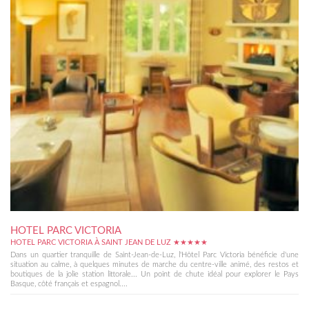
HOTEL PARC VICTORIA
HOTEL PARC VICTORIA À SAINT JEAN DE LUZ ★★★★★
Dans un quartier tranquille de Saint-Jean-de-Luz, l'Hôtel Parc Victoria bénéficie d'une
situation au calme, à quelques minutes de marche du centre-ville animé, des restos et
boutiques de la jolie station littorale... Un point de chute idéal pour explorer le Pays
Basque, côté français et espagnol....