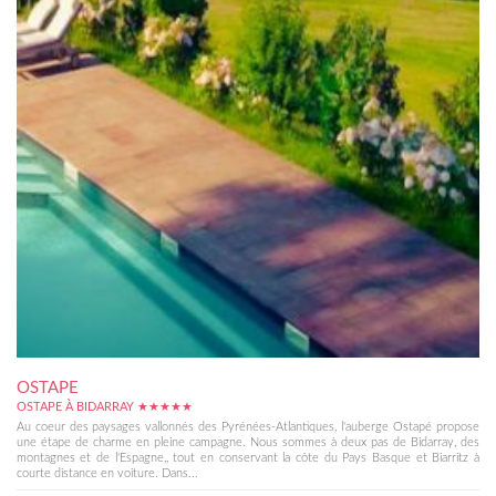
OSTAPE
OSTAPE À BIDARRAY ★★★★★
Au coeur des paysages vallonnés des Pyrénées-Atlantiques, l'auberge Ostapé propose
une étape de charme en pleine campagne. Nous sommes à deux pas de Bidarray, des
montagnes et de l'Espagne,, tout en conservant la côte du Pays Basque et Biarritz à
courte distance en voiture. Dans...