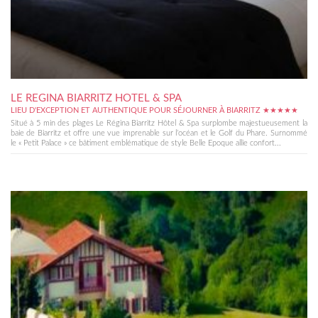
LE REGINA BIARRITZ HOTEL & SPA
LIEU D'EXCEPTION ET AUTHENTIQUE POUR SÉJOURNER À BIARRITZ ★★★★★
Situé à 5 min des plages Le Régina Biarritz Hôtel & Spa surplombe majestueusement la
baie de Biarritz et offre une vue imprenable sur l’océan et le Golf du Phare. Surnommé
le « Petit Palace » ce bâtiment emblématique de style Belle Epoque allie confort...