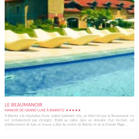
LE BEAUMANOIR
MANOIR DE GRAND LUXE À BIARRITZ ★★★★★
Si Biarritz a la réputation d'une station balnéaire chic, un hôtel tel que le Beaumanoir n'y
est certainement pas étranger. Établi au calme dans un domaine d'un hectare, cet
établissement de luxe se trouve à 2km du centre de Biarritz et de la Grande Plage....