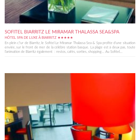
SOFITEL BIARRITZ LE MIRAMAR THALASSA SEA&SPA
HÔTEL SPA DE LUXE À BIARRITZ ★★★★★
En plein c?ur de Biarritz, le Sofitel Le Miramar Thalassa Sea & Spa profite d'une situation
enviée, sur le front de mer de la célèbre station basque. La plage est à deux pas, toute
l'animation de Biarritz également : restos, cafés, sorties, shopping... Au Sofitel...