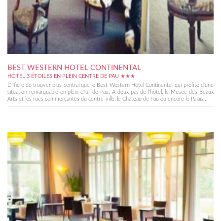
BEST WESTERN HOTEL CONTINENTAL
HÔTEL 3 ÉTOILES EN PLEIN CENTRE DE PAU ★★★
Difficile de trouver plus central que le Best Western Hôtel Continental, qui profite d'une
situation remarquable en plein c?ur de Pau. A deux pas de l'hôtel, le Musée des Beaux
Arts et les rues commerçantes du centre-ville, le Château de Pau ou encore le Palais...