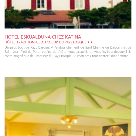
HOTEL ESKUALDUNA CHEZ KATINA
HÔTEL TRADITIONNEL AU COEUR DU PAYS BASQUE ★★
Un petit bout de Pays Basque. A l’embranchement de Saint Etienne de Baigorry et de
Saint Jean Pied de Port, l’équipe de L’hôtel vous accueille et vous invite à découvrir le
cadre magnifique de l’intérieur du Pays Basque 36 chambres tout confort sont à votre...