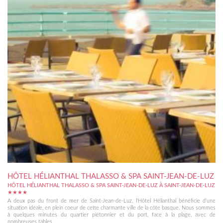
HÔTEL HÉLIANTHAL THALASSO & SPA SAINT-JEAN-DE-LUZ
HÔTEL HÉLIANTHAL THALASSO & SPA SAINT-JEAN-DE-LUZ À SAINT-JEAN-DE-LUZ
★★★★
A deux pas du front de mer de Saint-Jean-de-Luz, l'Hôtel Hélianthal bénéficie d'une
situation idéale, en plein coeur de cette charmante ville de la côte basque. Nous sommes
à quelques minutes du quartier piétonnier et du port, face à la plage, avec de
nombreuses tables...