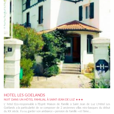
HOTEL LES GOELANDS
NUIT DANS UN HÔTEL FAMILIAL À SAINT-JEAN DE LUZ ★★★
L' hôtel Eco-responsable à l'Esprit Maison de Famille à Saint Jean de Luz L’Hôtel Les
Goëlands a la particularité de se composer de 2 anciennes villas néo-basques du début
du XX siècle. Il a su garder son ambiance « pension de famille » et l’âme...