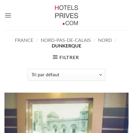
Passer
au
contenu
FRANCE
/
NORD-PAS-DE-CALAIS
/
NORD
/
DUNKERQUE
FILTRER