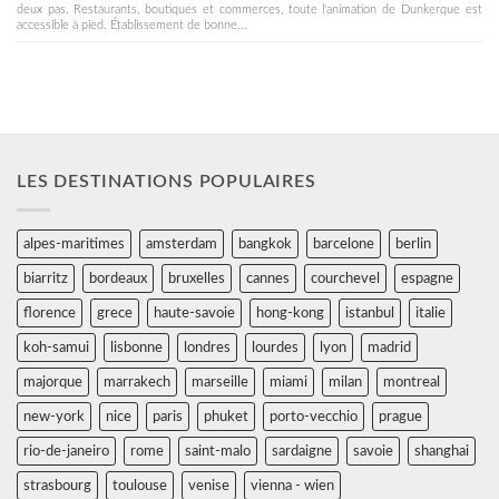
deux pas. Restaurants, boutiques et commerces, toute l'animation de Dunkerque est
accessible à pied. Établissement de bonne...
LES DESTINATIONS POPULAIRES
alpes-maritimes
amsterdam
bangkok
barcelone
berlin
biarritz
bordeaux
bruxelles
cannes
courchevel
espagne
florence
grece
haute-savoie
hong-kong
istanbul
italie
koh-samui
lisbonne
londres
lourdes
lyon
madrid
majorque
marrakech
marseille
miami
milan
montreal
new-york
nice
paris
phuket
porto-vecchio
prague
rio-de-janeiro
rome
saint-malo
sardaigne
savoie
shanghai
strasbourg
toulouse
venise
vienna - wien