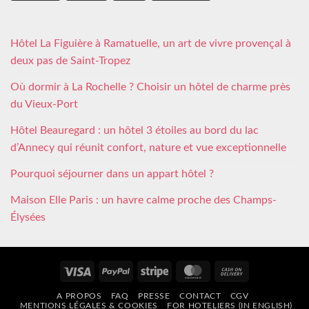
Hôtel La Figuière à Ramatuelle, un art de vivre provençal à
deux pas de Saint-Tropez
Où dormir à La Rochelle ? Choisir un hôtel de charme près
du Vieux-Port
Hôtel Beauregard : un hôtel 3 étoiles au bord du lac
d’Annecy qui réunit confort, nature et vue exceptionnelle
Pourquoi séjourner dans un appart hôtel ?
Maison Elle Paris : un havre calme proche des Champs-
Élysées
Visa
PayPal
Stripe
MasterCard
Cash
On
A PROPOS
FAQ
PRESSE
CONTACT
CGV
Delivery
MENTIONS LÉGALES & COOKIES
FOR HOTELIERS (IN ENGLISH)