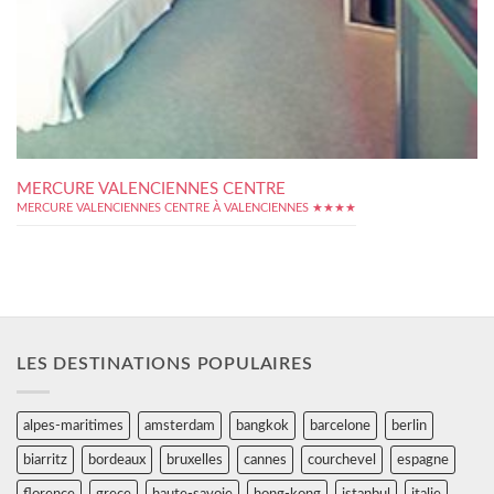
MERCURE VALENCIENNES CENTRE
MERCURE VALENCIENNES CENTRE À VALENCIENNES ★★★★
LES DESTINATIONS POPULAIRES
alpes-maritimes
amsterdam
bangkok
barcelone
berlin
biarritz
bordeaux
bruxelles
cannes
courchevel
espagne
florence
grece
haute-savoie
hong-kong
istanbul
italie