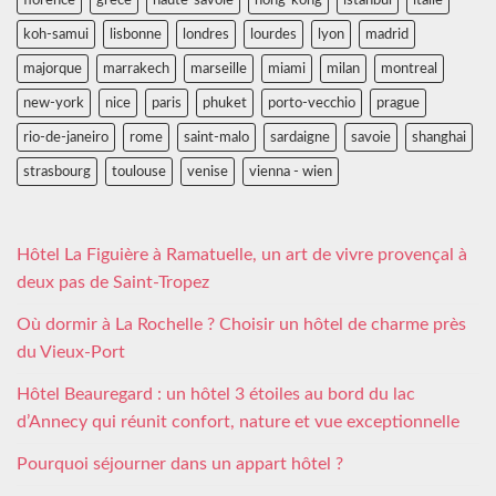
koh-samui
lisbonne
londres
lourdes
lyon
madrid
majorque
marrakech
marseille
miami
milan
montreal
new-york
nice
paris
phuket
porto-vecchio
prague
rio-de-janeiro
rome
saint-malo
sardaigne
savoie
shanghai
strasbourg
toulouse
venise
vienna - wien
Hôtel La Figuière à Ramatuelle, un art de vivre provençal à
deux pas de Saint-Tropez
Où dormir à La Rochelle ? Choisir un hôtel de charme près
du Vieux-Port
Hôtel Beauregard : un hôtel 3 étoiles au bord du lac
d’Annecy qui réunit confort, nature et vue exceptionnelle
Pourquoi séjourner dans un appart hôtel ?