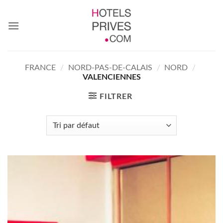
Passer
au
contenu
FRANCE
/
NORD-PAS-DE-CALAIS
/
NORD
/
VALENCIENNES
FILTRER