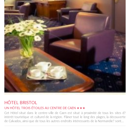
HÔTEL BRISTOL
UN HÔTEL TROIS ÉTOILES AU CENTRE DE CAEN ★★★
Cet Hôtel situé dans le centre-ville de Caen est situé à proximité de tous les sites d?
intérêt touristique et culturel de la région. Flâner tout le long des plages, la découverte
de Calvados, ainsi que de tous les autres endroits intéressants de la Normandie? sont...