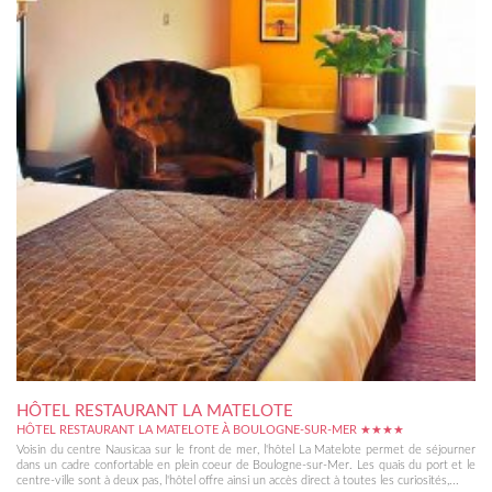
HÔTEL RESTAURANT LA MATELOTE
HÔTEL RESTAURANT LA MATELOTE À BOULOGNE-SUR-MER ★★★★
Voisin du centre Nausicaa sur le front de mer, l'hôtel La Matelote permet de séjourner
dans un cadre confortable en plein coeur de Boulogne-sur-Mer. Les quais du port et le
centre-ville sont à deux pas, l'hôtel offre ainsi un accès direct à toutes les curiosités,...