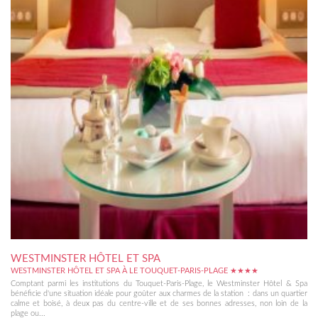
WESTMINSTER HÔTEL ET SPA
WESTMINSTER HÔTEL ET SPA À LE TOUQUET-PARIS-PLAGE ★★★★
Comptant parmi les institutions du Touquet-Paris-Plage, le Westminster Hôtel & Spa
bénéficie d'une situation idéale pour goûter aux charmes de la station : dans un quartier
calme et boisé, à deux pas du centre-ville et de ses bonnes adresses, non loin de la
plage ou...