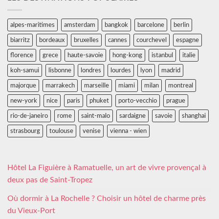
alpes-maritimes
amsterdam
bangkok
barcelone
berlin
biarritz
bordeaux
bruxelles
cannes
courchevel
espagne
florence
grece
haute-savoie
hong-kong
istanbul
italie
koh-samui
lisbonne
londres
lourdes
lyon
madrid
majorque
marrakech
marseille
miami
milan
montreal
new-york
nice
paris
phuket
porto-vecchio
prague
rio-de-janeiro
rome
saint-malo
sardaigne
savoie
shanghai
strasbourg
toulouse
venise
vienna - wien
Hôtel La Figuière à Ramatuelle, un art de vivre provençal à
deux pas de Saint-Tropez
Où dormir à La Rochelle ? Choisir un hôtel de charme près
du Vieux-Port