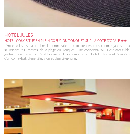
HÔTEL JULES
HÔTEL COSY SITUÉ EN PLEIN COEUR DU TOUQUET SUR LA CÔTE D'OPALE ★★
L’Hôtel Jules est situé dans le centre-ville, à proximité des rues commerçantes et à
seulement 200 mètres de la plage du Touquet. Une connexion Wi-Fi est accessible
gratuitement dans tout l'établissement. Les chambres de l’Hôtel Jules sont équipées
d'un coffre-fort, d'une télévision et d'un téléphone....