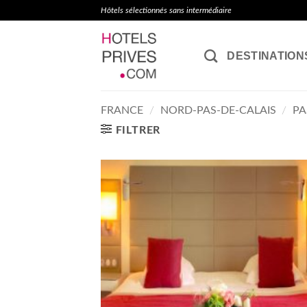
Passer
Hôtels sélectionnés sans intermédiaire
au
contenu
DESTINATION
FRANCE
/
NORD-PAS-DE-CALAIS
/
PA
FILTRER