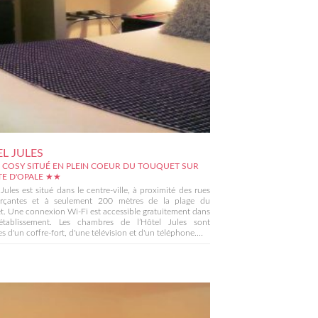
L JULES
 COSY SITUÉ EN PLEIN COEUR DU TOUQUET SUR
TE D'OPALE ★★
 Jules est situé dans le centre-ville, à proximité des rues
çantes et à seulement 200 mètres de la plage du
. Une connexion Wi-Fi est accessible gratuitement dans
'établissement. Les chambres de l’Hôtel Jules sont
s d'un coffre-fort, d'une télévision et d'un téléphone....