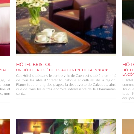
HÔTEL BRISTOL
HÔTE
PLAGE
UN HÔTEL TROIS ÉTOILES AU CENTRE DE CAEN ★★★
HÔTEL
LA CÔ
Cet Hôtel situé dans le centre-ville de Caen est situé à proximité
ge, le
de tous les sites d?intérêt touristique et culturel de la région.
L’Hôtel
le pour
Flâner tout le long des plages, la découverte de Calvados, ainsi
commer
alme et
que de tous les autres endroits intéressants de la Normandie?
Touquet
es, non
sont...
tout l
équipée