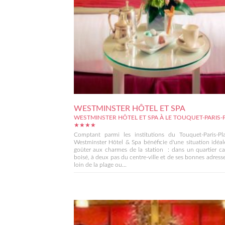
WESTMINSTER HÔTEL ET SPA
WESTMINSTER HÔTEL ET SPA À LE TOUQUET-PARIS-
★★★★
Comptant parmi les institutions du Touquet-Paris-Pla
Westminster Hôtel & Spa bénéficie d'une situation idéa
goûter aux charmes de la station : dans un quartier c
boisé, à deux pas du centre-ville et de ses bonnes adress
loin de la plage ou...