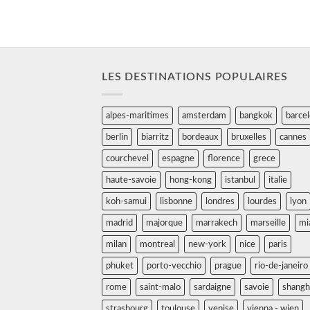
LES DESTINATIONS POPULAIRES
alpes-maritimes
amsterdam
bangkok
barce
berlin
biarritz
bordeaux
bruxelles
cannes
courchevel
espagne
florence
grece
haute-savoie
hong-kong
istanbul
italie
koh-samui
lisbonne
londres
lourdes
lyon
madrid
majorque
marrakech
marseille
mi
milan
montreal
new-york
nice
paris
phuket
porto-vecchio
prague
rio-de-janeiro
rome
saint-malo
sardaigne
savoie
shangh
strasbourg
toulouse
venise
vienna - wien