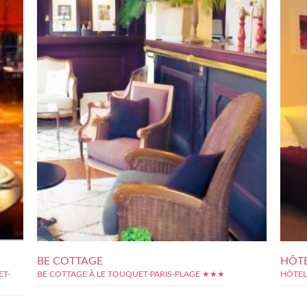
BE COTTAGE
HÔTE
ET-
BE COTTAGE À LE TOUQUET-PARIS-PLAGE ★★★
HÔTEL