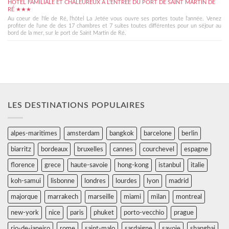
HÔTEL FAMILIALE ET CHALEUREUX À L'ENTRÉE DU PORT DE SAINT MARTIN DE
RÉ ★★★
Au coeur de l'Ile de Ré, l'hôtel La Jetée vous ouvre ses portes toute l'année. Venez
profiter de l'une de des 17 chambres et 7 suites toutes différentes pour un séjour au
bord de la mer, sur le port de Saint Martin de Ré.
LES DESTINATIONS POPULAIRES
alpes-maritimes
amsterdam
bangkok
barcelone
berlin
biarritz
bordeaux
bruxelles
cannes
courchevel
espagne
florence
grece
haute-savoie
hong-kong
istanbul
italie
koh-samui
lisbonne
londres
lourdes
lyon
madrid
majorque
marrakech
marseille
miami
milan
montreal
new-york
nice
paris
phuket
porto-vecchio
prague
rio-de-janeiro
rome
saint-malo
sardaigne
savoie
shanghai