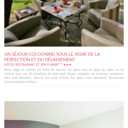
UN SÉJOUR COCOONING SOUS LE SIGNE DE LA
PERFECTION ET DU DÉLASSEMENT
HÔTEL RESTAURANT ET SPA PLAISIR*** ★★★
Entre plage et pinède cet hôtel de charme est placé sous le signe du calme et du
confort avec ces 20 chambres de plain pied. Toutes équipées de terrasses privatives,
elles sont décorées dans le pur style réthais. Sur place vous attendent: Restaurant
Gastronomique, institut,...