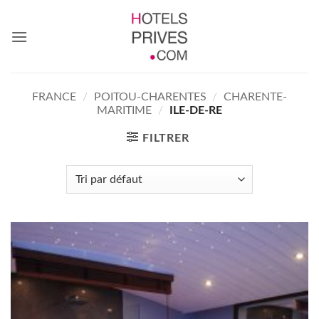
Passer
au
contenu
FRANCE
/
POITOU-CHARENTES
/
CHARENTE-
MARITIME
/
ILE-DE-RE
FILTRER