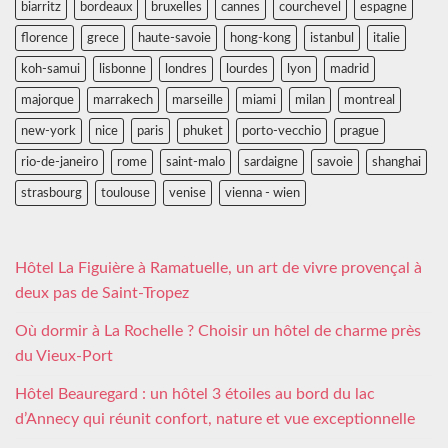
biarritz
bordeaux
bruxelles
cannes
courchevel
espagne
florence
grece
haute-savoie
hong-kong
istanbul
italie
koh-samui
lisbonne
londres
lourdes
lyon
madrid
majorque
marrakech
marseille
miami
milan
montreal
new-york
nice
paris
phuket
porto-vecchio
prague
rio-de-janeiro
rome
saint-malo
sardaigne
savoie
shanghai
strasbourg
toulouse
venise
vienna - wien
Hôtel La Figuière à Ramatuelle, un art de vivre provençal à
deux pas de Saint-Tropez
Où dormir à La Rochelle ? Choisir un hôtel de charme près
du Vieux-Port
Hôtel Beauregard : un hôtel 3 étoiles au bord du lac
d’Annecy qui réunit confort, nature et vue exceptionnelle