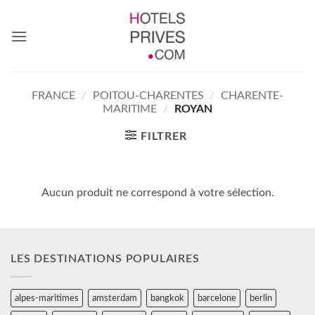
Passer
au
contenu
FRANCE
/
POITOU-CHARENTES
/
CHARENTE-
MARITIME
/
ROYAN
FILTRER
Aucun produit ne correspond à votre sélection.
LES DESTINATIONS POPULAIRES
alpes-maritimes
amsterdam
bangkok
barcelone
berlin