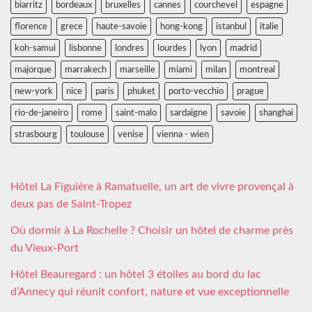
biarritz
bordeaux
bruxelles
cannes
courchevel
espagne
florence
grece
haute-savoie
hong-kong
istanbul
italie
koh-samui
lisbonne
londres
lourdes
lyon
madrid
majorque
marrakech
marseille
miami
milan
montreal
new-york
nice
paris
phuket
porto-vecchio
prague
rio-de-janeiro
rome
saint-malo
sardaigne
savoie
shanghai
strasbourg
toulouse
venise
vienna - wien
Hôtel La Figuière à Ramatuelle, un art de vivre provençal à
deux pas de Saint-Tropez
Où dormir à La Rochelle ? Choisir un hôtel de charme près
du Vieux-Port
Hôtel Beauregard : un hôtel 3 étoiles au bord du lac
d’Annecy qui réunit confort, nature et vue exceptionnelle