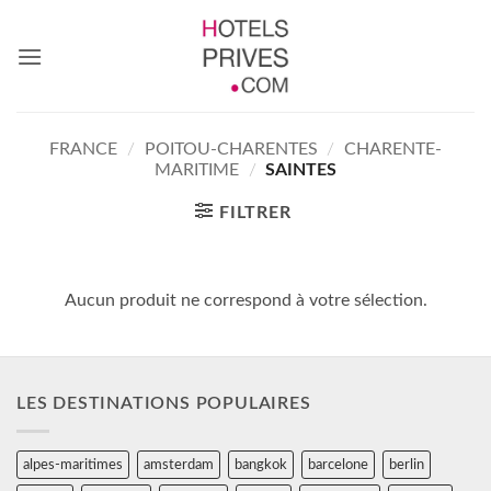
Passer
au
contenu
FRANCE
/
POITOU-CHARENTES
/
CHARENTE-
MARITIME
/
SAINTES
FILTRER
Aucun produit ne correspond à votre sélection.
LES DESTINATIONS POPULAIRES
alpes-maritimes
amsterdam
bangkok
barcelone
berlin