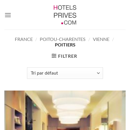
Passer
au
contenu
FRANCE
/
POITOU-CHARENTES
/
VIENNE
/
POITIERS
FILTRER