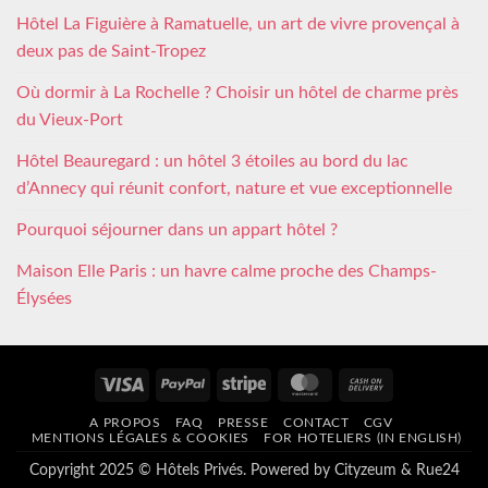
Hôtel La Figuière à Ramatuelle, un art de vivre provençal à
deux pas de Saint-Tropez
Où dormir à La Rochelle ? Choisir un hôtel de charme près
du Vieux-Port
Hôtel Beauregard : un hôtel 3 étoiles au bord du lac
d’Annecy qui réunit confort, nature et vue exceptionnelle
Pourquoi séjourner dans un appart hôtel ?
Maison Elle Paris : un havre calme proche des Champs-
Élysées
Visa
PayPal
Stripe
MasterCard
Cash
On
A PROPOS
FAQ
PRESSE
CONTACT
CGV
Delivery
MENTIONS LÉGALES & COOKIES
FOR HOTELIERS (IN ENGLISH)
Copyright 2025 © Hôtels Privés. Powered by
Cityzeum
&
Rue24