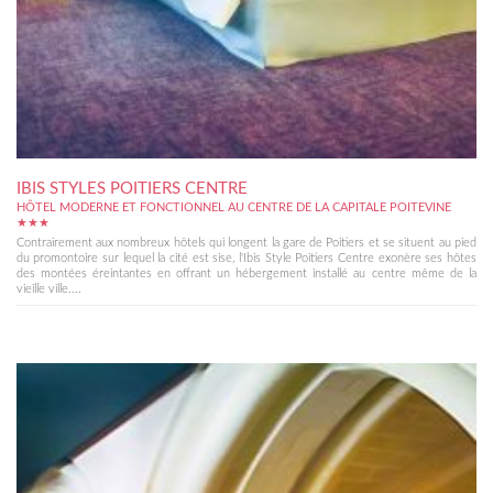
IBIS STYLES POITIERS CENTRE
HÔTEL MODERNE ET FONCTIONNEL AU CENTRE DE LA CAPITALE POITEVINE
★★★
Contrairement aux nombreux hôtels qui longent la gare de Poitiers et se situent au pied
du promontoire sur lequel la cité est sise, l'Ibis Style Poitiers Centre exonère ses hôtes
des montées éreintantes en offrant un hébergement installé au centre même de la
vieille ville....