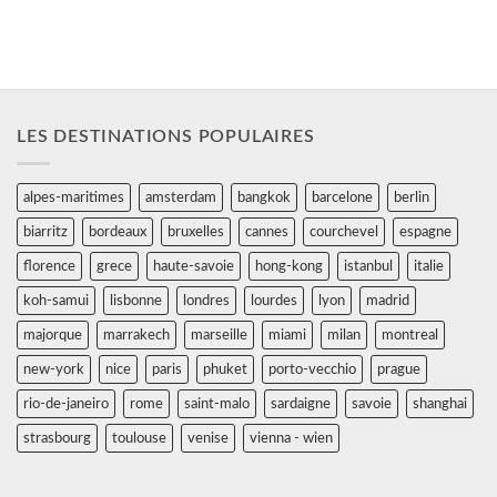
LES DESTINATIONS POPULAIRES
alpes-maritimes
amsterdam
bangkok
barcelone
berlin
biarritz
bordeaux
bruxelles
cannes
courchevel
espagne
florence
grece
haute-savoie
hong-kong
istanbul
italie
koh-samui
lisbonne
londres
lourdes
lyon
madrid
majorque
marrakech
marseille
miami
milan
montreal
new-york
nice
paris
phuket
porto-vecchio
prague
rio-de-janeiro
rome
saint-malo
sardaigne
savoie
shanghai
strasbourg
toulouse
venise
vienna - wien