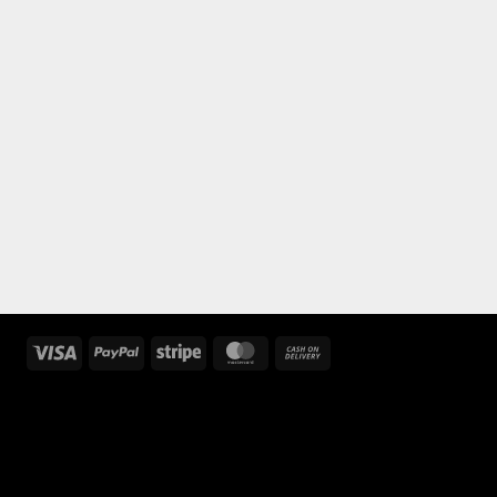
Visa
PayPal
Stripe
MasterCard
Cash
On
Delivery