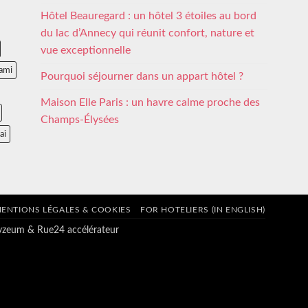
Hôtel Beauregard : un hôtel 3 étoiles au bord
du lac d’Annecy qui réunit confort, nature et
vue exceptionnelle
ami
Pourquoi séjourner dans un appart hôtel ?
Maison Elle Paris : un havre calme proche des
Champs-Élysées
ai
ENTIONS LÉGALES & COOKIES
FOR HOTELIERS (IN ENGLISH)
tyzeum
&
Rue24 accélérateur