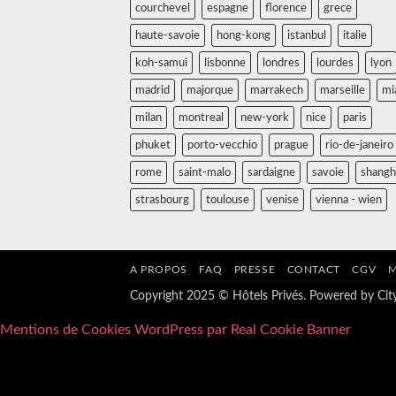
courchevel
espagne
florence
grece
haute-savoie
hong-kong
istanbul
italie
koh-samui
lisbonne
londres
lourdes
lyon
madrid
majorque
marrakech
marseille
mi
milan
montreal
new-york
nice
paris
phuket
porto-vecchio
prague
rio-de-janeiro
rome
saint-malo
sardaigne
savoie
shangh
strasbourg
toulouse
venise
vienna - wien
A PROPOS
FAQ
PRESSE
CONTACT
CGV
M
Copyright 2025 © Hôtels Privés. Powered by
Ci
Mentions de Cookies WordPress par Real Cookie Banner