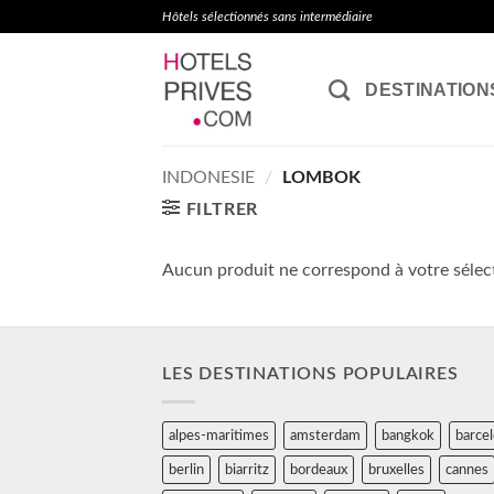
Passer
Hôtels sélectionnés sans intermédiaire
au
contenu
DESTINATION
INDONESIE
/
LOMBOK
FILTRER
Aucun produit ne correspond à votre sélec
LES DESTINATIONS POPULAIRES
alpes-maritimes
amsterdam
bangkok
barce
berlin
biarritz
bordeaux
bruxelles
cannes