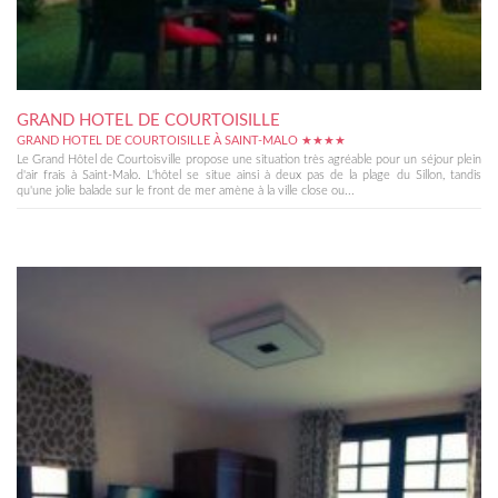
GRAND HOTEL DE COURTOISILLE
GRAND HOTEL DE COURTOISILLE À SAINT-MALO ★★★★
Le Grand Hôtel de Courtoisville propose une situation très agréable pour un séjour plein
d'air frais à Saint-Malo. L'hôtel se situe ainsi à deux pas de la plage du Sillon, tandis
qu'une jolie balade sur le front de mer amène à la ville close ou...