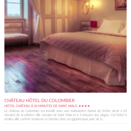
CHÂTEAU HÔTEL DU COLOMBIER
HÔTEL CHÂTEAU À 10 MINUTES DE SAINT MALO ★★★★
Le château du Colombier est installé dans une malouinière datant de XVIIIe siècle à 10
minutes de la célèbre ville corsaire de Saint Malo et à 5 minutes des plages. Cet hôtel 4
étoiles allie confort moderne et histoire dans un gigantesque parc de 6...