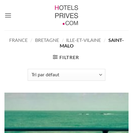
Passer
au
contenu
FRANCE
/
BRETAGNE
/
ILLE-ET-VILAINE
/
SAINT-
MALO
FILTRER