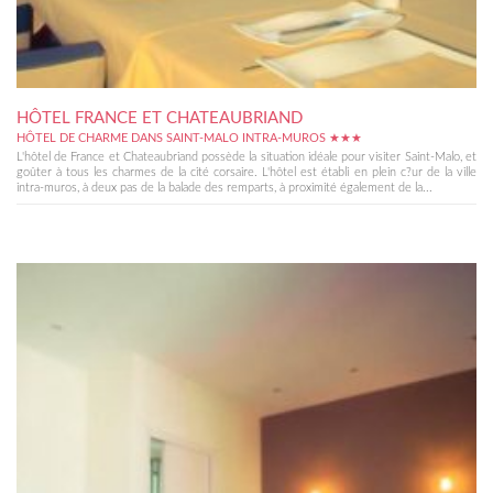
HÔTEL FRANCE ET CHATEAUBRIAND
HÔTEL DE CHARME DANS SAINT-MALO INTRA-MUROS ★★★
L'hôtel de France et Chateaubriand possède la situation idéale pour visiter Saint-Malo, et
goûter à tous les charmes de la cité corsaire. L'hôtel est établi en plein c?ur de la ville
intra-muros, à deux pas de la balade des remparts, à proximité également de la...