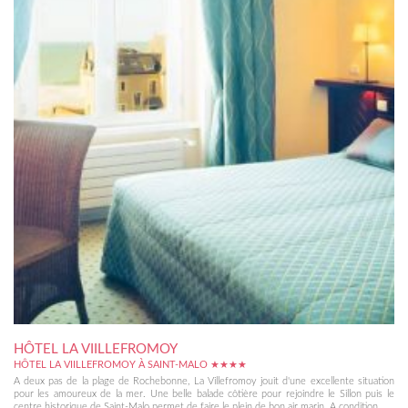
HÔTEL LA VIILLEFROMOY
HÔTEL LA VIILLEFROMOY À SAINT-MALO ★★★★
A deux pas de la plage de Rochebonne, La Villefromoy jouit d'une excellente situation
pour les amoureux de la mer. Une belle balade côtière pour rejoindre le Sillon puis le
centre historique de Saint-Malo permet de faire le plein de bon air marin. A condition...