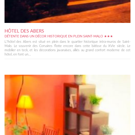
HÔTEL DES ABERS
DÉTENTE DANS UN DÉCOR HISTORIQUE EN PLEIN SAINT-MALO ★★★
L?hôtel des Abers est situé en plein dans le quartier historique intra-muros de Saint-
Malo. Le souvenir des Corsaires flotte encore dans cette bâtisse du XVIe siècle. Le
mobilier en teck, et les décorations javanaises, alliés au grand confort moderne de cet
hôtel, en font un...