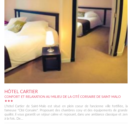
HÔTEL CARTIER
CONFORT ET RELAXATION AU MILIEU DE LA CITÉ CORSAIRE DE SAINT-MALO
★★★
L'hôtel Cartier de Saint-Malo est situé en plein coeur de l'ancienne ville fortifiée, la
fameuse "Cité Corsaire". Proposant des chambres cosy et des équipements de grande
qualité, il vous garantit un séjour calme et reposant, dans une ambiance classique et zen
à la fois. De...