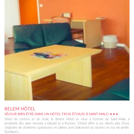
BELEM HÔTEL
SÉJOUR BIEN-ÊTRE DANS UN HÔTEL TROIS ÉTOILES À SAINT-MALO ★★★
Hôtel de confort et de style, le Belem Hôtel se situe à l'entrée de Saint-Malo, à
proximité des axes menant à Dinard et à Rennes. L'hôtel offre à ses clients plus d'une
vingtaine de chambres spacieuses et calmes avec balconnet ou situées en rez-de-jardin.
Quelques...