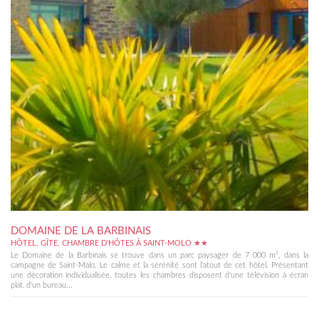
DOMAINE DE LA BARBINAIS
HÔTEL, GÎTE, CHAMBRE D'HÔTES À SAINT-MOLO ★★
Le Domaine de la Barbinais se trouve dans un parc paysager de 7 000 m², dans la
campagne de Saint-Malo. Le calme et la sérénité sont l'atout de cet hôtel. Présentant
une décoration individualisée, toutes les chambres disposent d'une télévision à écran
plat, d'un bureau...