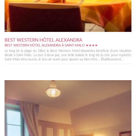
BEST WESTERN HÔTEL ALEXANDRA
BEST WESTERN HÔTEL ALEXANDRA À SAINT-MALO ★★★★
Le long de la plage du Sillon, le Best Western Hôtel Alexandra bénéficie d'une situation
idéale à Saint-Malo. La mer à deux pas, une belle balade le long de la côte pour rejoindre
Saint-Malo intra muros, le bon air marin pour ajouter au bien-être... Établissement...