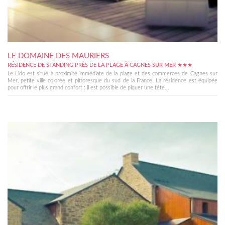
LE DOMAINE DES MAURIERS
RÉSIDENCE DE STANDING PRÈS DE LA PLAGE À CAGNES SUR MER ★★★
Le Lido est situé à proximité immédiate de la plage et des commerces de Cagnes sur
Mer, petite ville colorée et pittoresque du sud de la France. La résidence est équipée
pour offrir le plus grand confort : il est possible de piquer une tête...