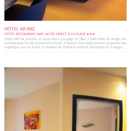
HÔTEL AR INIZ
HÔTEL RESTAURANT AVEC ACCÈS DIRECT À LA PLAGE ★★★
L'hôtel AR Iniz possède un accès direct à la plage du Sillon à Saint Malo, de design très
contemporain, il a été récemment rénové. Il dispose d'une large terrasse proposant une
magnifique vue sur la mer. Le nombre de chambres restreint développé sur 3 étages,...