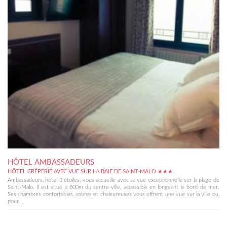
HÔTEL AMBASSADEURS
HÔTEL CRÊPERIE AVEC VUE SUR LA BAIE DE SAINT-MALO ★★★
Ambassadeurs, hôtel 3 étoiles, vous accueille avec sa vue exceptionnelle sur la plage de
Saint-Malo. Il est situé à 800m du centre ville, accessible en longeant le bord de mer.
Ses chambres confortables, sobres et chaleureuses vous offrent une vue sur la ville ou,
pour...