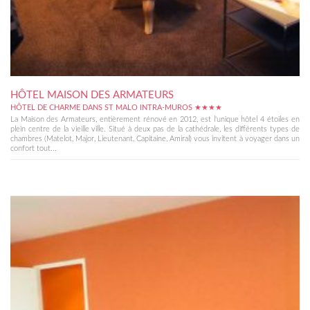
HÔTEL MAISON DES ARMATEURS
HÔTEL DE CHARME DANS ST MALO INTRA-MUROS ★★★★
La Maison des Armateurs, entièrement rénové en 2012, est l'unique hôtel 4 étoiles en
plein centre de la vieille ville. Situé à deux pas de la cathédrale, les différents types de
chambres (Matelot, Major, Lieutenant, Capitaine, Amiral) vous invitent à voyager dans un
confort tout...