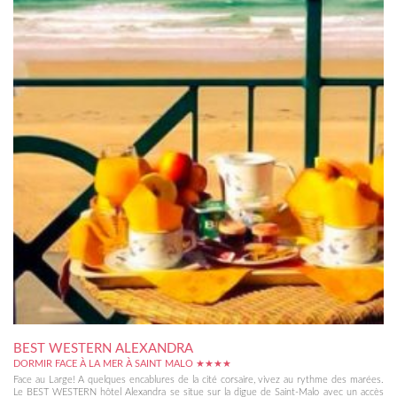
BEST WESTERN ALEXANDRA
DORMIR FACE À LA MER À SAINT MALO ★★★★
Face au Large! A quelques encablures de la cité corsaire, vivez au rythme des marées.
Le BEST WESTERN hôtel Alexandra se situe sur la digue de Saint-Malo avec un accès