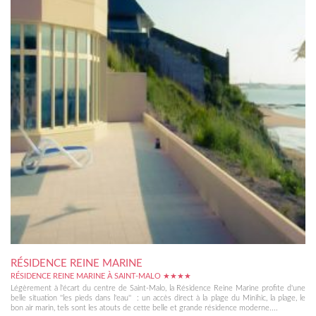
RÉSIDENCE REINE MARINE
RÉSIDENCE REINE MARINE À SAINT-MALO ★★★★
Légèrement à l'écart du centre de Saint-Malo, la Résidence Reine Marine profite d'une
belle situation ''les pieds dans l'eau'' : un accès direct à la plage du Minihic, la plage, le
bon air marin, tels sont les atouts de cette belle et grande résidence moderne....