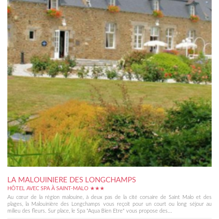
LA MALOUINIERE DES LONGCHAMPS
HÔTEL AVEC SPA À SAINT-MALO ★★★
Au cœur de la région malouine, à deux pas de la cité corsaire de Saint Malo et des
plages, la Malouinière des Longchamps vous reçoit pour un court ou long séjour au
milieu des fleurs. Sur place, le Spa "Aqua Bien Etre" vous propose des...