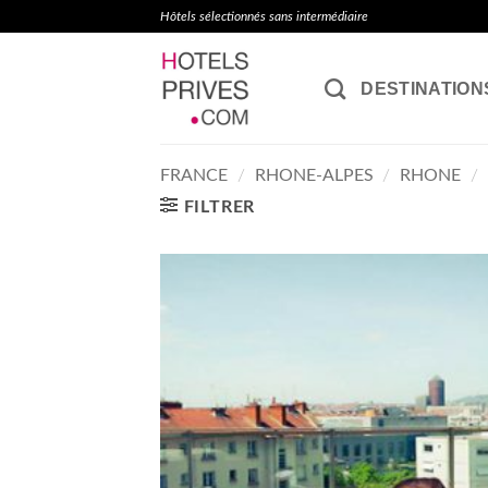
Passer
Hôtels sélectionnés sans intermédiaire
au
contenu
DESTINATION
FRANCE
/
RHONE-ALPES
/
RHONE
/
FILTRER