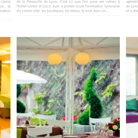
 classé
de la Presqu'île de Lyon. C'est ici que l'on pose ses valises à
agréabl
ue, la
l'hôtel Globe et Cecil, avec à portée toute l'animation lyonnaise
de Lyon
imation
du centre-ville, les boutiques, les restos, le tout dans un...
et à dis