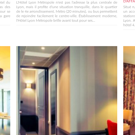
D'AFF
tel du
L'Hôtel Lyon Métropole n'est pas l'adresse la plus centrale de
as des
Lyon, mais il profite d'une situation tranquille, dans le quartier
Situé r
pour se
de le 4e arrondissement. Métro (20 minutes), ou bus permettent
un accè
la gare
de rejoindre facilement le centre-ville. Établissement moderne,
station
l'Hôtel Lyon Métropole brille avant tout pour ses...
Lyon. A
hôtel 4.