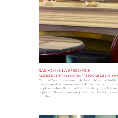
SAS HOTEL LA RÉSIDENCE
ADRESSE CENTRALE SUR LA PRESQU'ÎLE DE LYON 
Dans le 2e arrondissement de Lyon, l'hôtel La Résiden
idéalement situé pour un séjour de découverte : nous 
en plein centre-ville, sur la Presqu'île de Lyon, à 100 mè
la place Bellecour, dans un quartier vivant et bien desse
le métro...