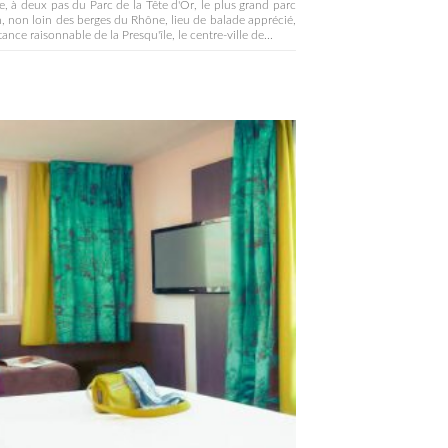
e, à deux pas du Parc de la Tête d'Or, le plus grand parc
, non loin des berges du Rhône, lieu de balade apprécié,
tance raisonnable de la Presqu'île, le centre-ville de...