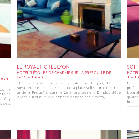
LE ROYAL HOTEL LYON
SOFI
HÔTEL 5 ÉTOILES DE CHARME SUR LA PRESQU'ÎLE DE
HÔTEL
LYON ★★★★★
★★★
LYON
Idéalement situé dans le centre historique de Lyon, l'hôtel Le
Dans le
Royal Lyon se situe à deux pas de la place Bellecour, en plein c?
profit
Lyon, à
ur de la Presqu'île, dans le 2e arrondissement. En plus d'être
lyonnai
mité de
vivant jour et nuit, le quartier est desservi par le métro,...
quarti
ge City
boutiqu
s de 2