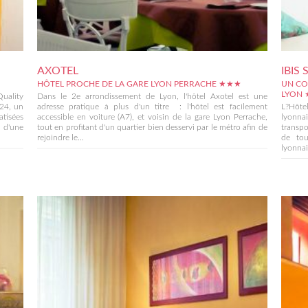
AXOTEL
IBIS
HÔTEL PROCHE DE LA GARE LYON PERRACHE ★★★
UN CO
LYON
Quality
Dans le 2e arrondissement de Lyon, l'hôtel Axotel est une
/24, un
adresse pratique à plus d'un titre : l'hôtel est facilement
L?Hôtel
atisées
accessible en voiture (A7), et voisin de la gare Lyon Perrache,
lyonna
t d'une
tout en profitant d'un quartier bien desservi par le métro afin de
transpo
rejoindre le...
de tou
lyonnai