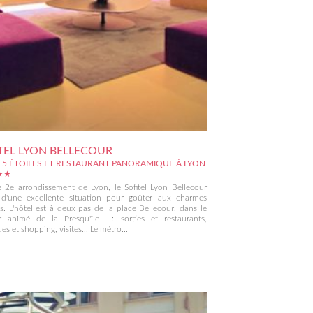
TEL LYON BELLECOUR
 5 ÉTOILES ET RESTAURANT PANORAMIQUE À LYON
★★
 2e arrondissement de Lyon, le Sofitel Lyon Bellecour
e d'une excellente situation pour goûter aux charmes
s. L'hôtel est à deux pas de la place Bellecour, dans le
er animé de la Presqu'île : sorties et restaurants,
es et shopping, visites... Le métro...