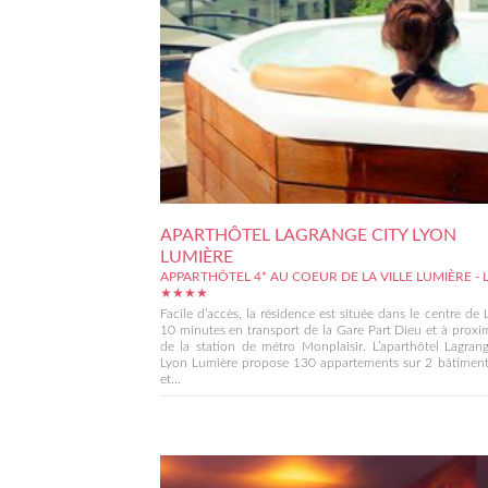
APARTHÔTEL LAGRANGE CITY LYON
LUMIÈRE
APPARTHÔTEL 4* AU COEUR DE LA VILLE LUMIÈRE - 
★★★★
Facile d’accès, la résidence est située dans le centre de 
10 minutes en transport de la Gare Part Dieu et à proxi
de la station de métro Monplaisir. L’aparthôtel Lagran
Lyon Lumière propose 130 appartements sur 2 bâtiment
et...