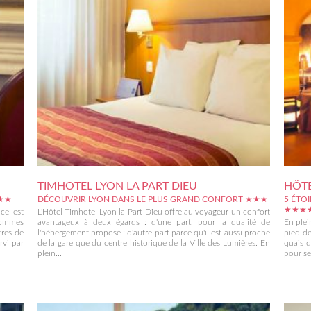
TIMHOTEL LYON LA PART DIEU
HÔTE
★★★
DÉCOUVRIR LYON DANS LE PLUS GRAND CONFORT ★★★
5 ÉTOI
★★★
ce est
L'Hôtel Timhotel Lyon la Part-Dieu offre au voyageur un confort
sommes
avantageux à deux égards : d'une part, pour la qualité de
En plei
tres de
l'hébergement proposé ; d'autre part parce qu'il est aussi proche
pied de
rvi par
de la gare que du centre historique de la Ville des Lumières. En
quais d
plein...
pour se