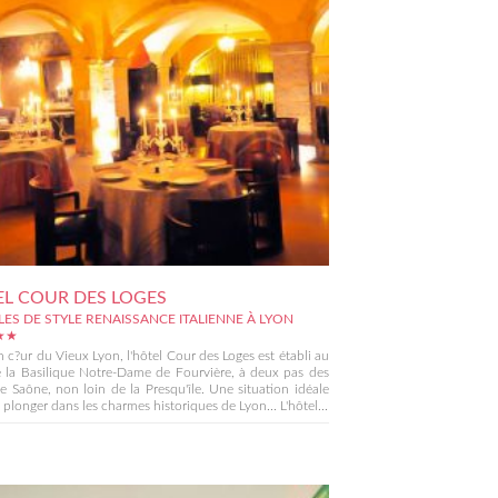
L COUR DES LOGES
LES DE STYLE RENAISSANCE ITALIENNE À LYON
★★
n c?ur du Vieux Lyon, l'hôtel Cour des Loges est établi au
 la Basilique Notre-Dame de Fourvière, à deux pas des
e Saône, non loin de la Presqu'île. Une situation idéale
 plonger dans les charmes historiques de Lyon... L'hôtel...