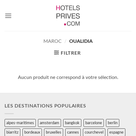
Passer
au
contenu
MAROC
/
OUALIDIA
FILTRER
Aucun produit ne correspond à votre sélection.
LES DESTINATIONS POPULAIRES
alpes-maritimes
amsterdam
bangkok
barcelone
berlin
biarritz
bordeaux
bruxelles
cannes
courchevel
espagne