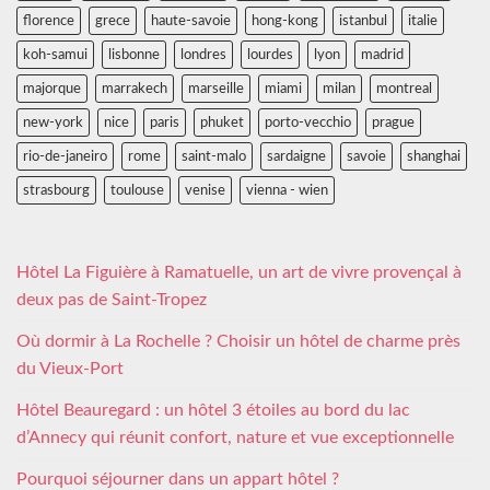
florence
grece
haute-savoie
hong-kong
istanbul
italie
koh-samui
lisbonne
londres
lourdes
lyon
madrid
majorque
marrakech
marseille
miami
milan
montreal
new-york
nice
paris
phuket
porto-vecchio
prague
rio-de-janeiro
rome
saint-malo
sardaigne
savoie
shanghai
strasbourg
toulouse
venise
vienna - wien
Hôtel La Figuière à Ramatuelle, un art de vivre provençal à
deux pas de Saint-Tropez
Où dormir à La Rochelle ? Choisir un hôtel de charme près
du Vieux-Port
Hôtel Beauregard : un hôtel 3 étoiles au bord du lac
d’Annecy qui réunit confort, nature et vue exceptionnelle
Pourquoi séjourner dans un appart hôtel ?