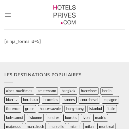
Passer
au
contenu
[ninja_forms id=5]
LES DESTINATIONS POPULAIRES
alpes-maritimes
amsterdam
bangkok
barcelone
berlin
biarritz
bordeaux
bruxelles
cannes
courchevel
espagne
florence
grece
haute-savoie
hong-kong
istanbul
italie
koh-samui
lisbonne
londres
lourdes
lyon
madrid
majorque
marrakech
marseille
miami
milan
montreal