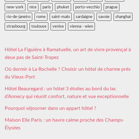
new-york
nice
paris
phuket
porto-vecchio
prague
rio-de-janeiro
rome
saint-malo
sardaigne
savoie
shanghai
strasbourg
toulouse
venise
vienna - wien
Hôtel La Figuière à Ramatuelle, un art de vivre provençal à
deux pas de Saint-Tropez
Où dormir à La Rochelle ? Choisir un hôtel de charme près
du Vieux-Port
Hôtel Beauregard : un hôtel 3 étoiles au bord du lac
d’Annecy qui réunit confort, nature et vue exceptionnelle
Pourquoi séjourner dans un appart hôtel ?
Maison Elle Paris : un havre calme proche des Champs-
Élysées