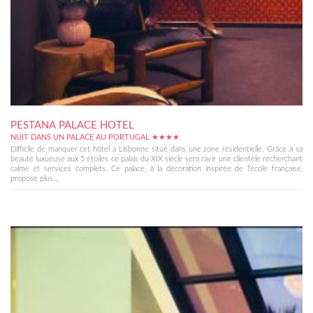
PESTANA PALACE HOTEL
NUIT DANS UN PALACE AU PORTUGAL ★★★★
Difficile de manquer cet hôtel à Lisbonne situé dans une zone résidentielle. Grâce à sa
beauté luxueuse aux 5 étoiles ce palais du XIX siècle sera ravir une clientèle recherchant
calme et services complets. Ce palace, à la décoration inspirée de l'école française,
propose plus...