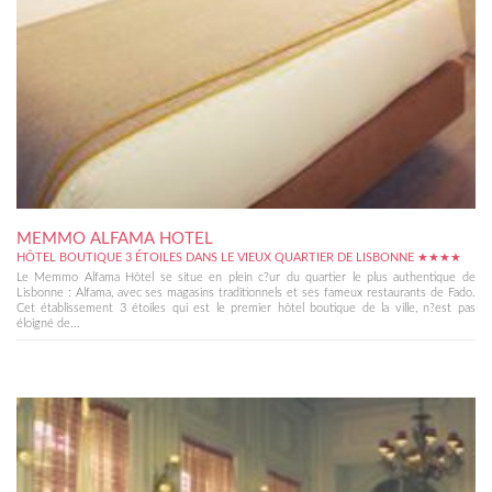
MEMMO ALFAMA HOTEL
HÔTEL BOUTIQUE 3 ÉTOILES DANS LE VIEUX QUARTIER DE LISBONNE ★★★★
Le Memmo Alfama Hôtel se situe en plein c?ur du quartier le plus authentique de
Lisbonne : Alfama, avec ses magasins traditionnels et ses fameux restaurants de Fado.
Cet établissement 3 étoiles qui est le premier hôtel boutique de la ville, n?est pas
éloigné de...