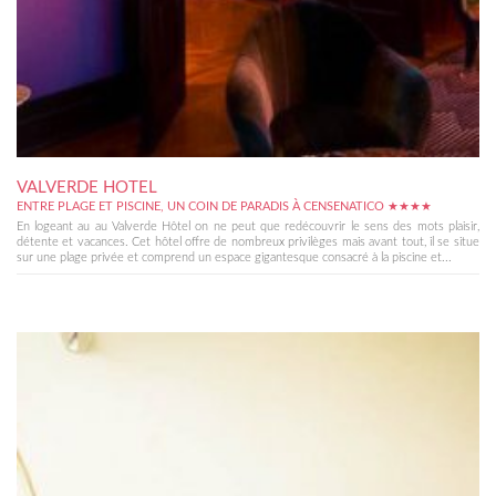
VALVERDE HOTEL
ENTRE PLAGE ET PISCINE, UN COIN DE PARADIS À CENSENATICO ★★★★
En logeant au au Valverde Hôtel on ne peut que redécouvrir le sens des mots plaisir,
détente et vacances. Cet hôtel offre de nombreux privilèges mais avant tout, il se situe
sur une plage privée et comprend un espace gigantesque consacré à la piscine et...