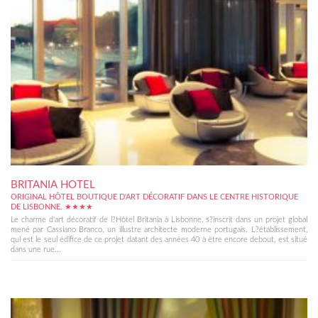
BRITANIA HOTEL
ORIGINAL HÔTEL BOUTIQUE D'ART DÉCORATIF DANS LE CENTRE HISTORIQUE
DE LISBONNE. ★★★★
Le charme d'art décoratif de l?Hôtel Britania à Lisbonne, s?inscrit dans un projet global
mené par Cassiano Branco, un illustre architecte moderne portugais. L?établissement,
qui est le seul édifice de ce projet datant des années 40 à être encore debout, est situé
dans une rue...