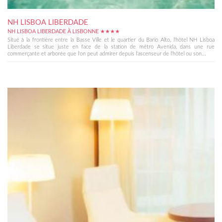
NH LISBOA LIBERDADE
NH LISBOA LIBERDADE À LISBONNE ★★★★
Situé à la frontière entre la Basse Ville et le quartier du Bario Alto, l'hôtel NH Lisboa
Liberdade se situe juste en face de la station de métro Avenida, dans une rue
commerçante et arborée que l'on peut admirer depuis l'ascenseur de l'hôtel ou son...