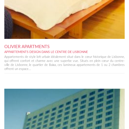
OLIVIER APARTMENTS
APPARTEMENTS DESIGN DANS LE CENTRE DE LISBONNE
Appartements de style loft urbain idéalement situé dans le cœur historique de Lisbonne,
qui offrent confort et charme avec une superbe vue. Situés en plein cœur du centre-
ville de Lisbonne, le quartier de Baixa, ces lumineux appartements de 1 ou 2 chambres
offrent un espace...