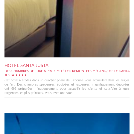
HOTEL SANTA JUSTA
DES CHAMBRES DE LUXE À PROXIMITÉ DES REMONTÉES MÉCANIQUES DE SANTA
JUSTA ★★★★
Cet hôtel 4 étoiles dans un quartier phare de Lisbonne vous accueillera dans les règles
de l'art. Des chambres spacieuses, équipées et luxueuses, magnifiquement décorées
ont été préparées minutieusement pour accueillir les clients et satisfaire à leurs
exigences les plus pointues. Vous avez une vue...