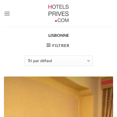
Passer
au
contenu
LISBONNE
FILTRER