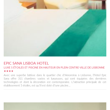
EPIC SANA LISBOA HOTEL
LUXE 5 ÉTOILES ET PISCINE EN HAUTEUR EN PLEIN CENTRE-VILLE DE LISBONNE
★★★★
Avec une superbe bâtisse dans le quartier chic d?Amoreiras à Lisbonne, l?hôtel Epic
Sana offre 311 chambres vastes et luxueuses, qui sont équipées des dernières
technologies et dont la décoration est contemporaine. L?attraction principale de cet
établissement 5 étoiles, est qu?il est doté d?une piscine...