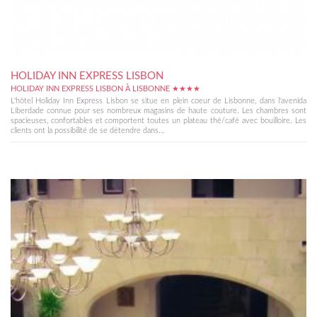
HOLIDAY INN EXPRESS LISBON
HOLIDAY INN EXPRESS LISBON À LISBONNE ★★★★
L'hôtel Holiday Inn Express Lisbon se situe en plein coeur de Lisbonne, dans l'avenida
Liberdade connue pour ses nombreux magasins de haute couture. Les chambres sont
spacieuses, confortables et comportent toutes un plateau thé/café avec bouilloire. Les
clients ont la possibilité de se détendre dans...