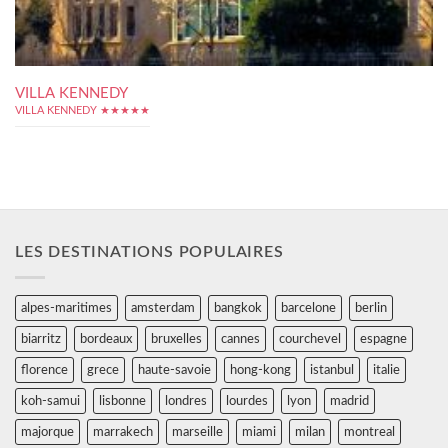
VILLA KENNEDY
VILLA KENNEDY ★★★★★
LES DESTINATIONS POPULAIRES
alpes-maritimes
amsterdam
bangkok
barcelone
berlin
biarritz
bordeaux
bruxelles
cannes
courchevel
espagne
florence
grece
haute-savoie
hong-kong
istanbul
italie
koh-samui
lisbonne
londres
lourdes
lyon
madrid
majorque
marrakech
marseille
miami
milan
montreal