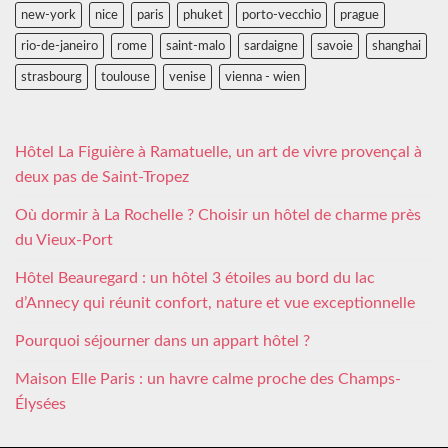
new-york
nice
paris
phuket
porto-vecchio
prague
rio-de-janeiro
rome
saint-malo
sardaigne
savoie
shanghai
strasbourg
toulouse
venise
vienna - wien
Hôtel La Figuière à Ramatuelle, un art de vivre provençal à
deux pas de Saint-Tropez
Où dormir à La Rochelle ? Choisir un hôtel de charme près
du Vieux-Port
Hôtel Beauregard : un hôtel 3 étoiles au bord du lac
d’Annecy qui réunit confort, nature et vue exceptionnelle
Pourquoi séjourner dans un appart hôtel ?
Maison Elle Paris : un havre calme proche des Champs-
Élysées