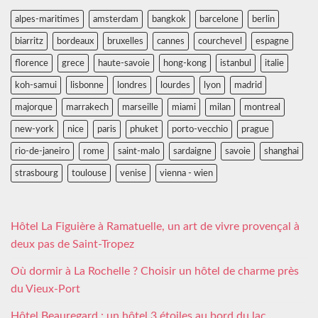
alpes-maritimes
amsterdam
bangkok
barcelone
berlin
biarritz
bordeaux
bruxelles
cannes
courchevel
espagne
florence
grece
haute-savoie
hong-kong
istanbul
italie
koh-samui
lisbonne
londres
lourdes
lyon
madrid
majorque
marrakech
marseille
miami
milan
montreal
new-york
nice
paris
phuket
porto-vecchio
prague
rio-de-janeiro
rome
saint-malo
sardaigne
savoie
shanghai
strasbourg
toulouse
venise
vienna - wien
Hôtel La Figuière à Ramatuelle, un art de vivre provençal à
deux pas de Saint-Tropez
Où dormir à La Rochelle ? Choisir un hôtel de charme près
du Vieux-Port
Hôtel Beauregard : un hôtel 3 étoiles au bord du lac