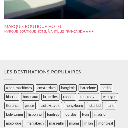
MARQUIS BOUTIQUE HOTEL
MARQUIS BOUTIQUE HOTEL À ANTILLES FRANÇAISE ★★★★
LES DESTINATIONS POPULAIRES
alpes-maritimes
amsterdam
bangkok
barcelone
berlin
biarritz
bordeaux
bruxelles
cannes
courchevel
espagne
florence
grece
haute-savoie
hong-kong
istanbul
italie
koh-samui
lisbonne
londres
lourdes
lyon
madrid
majorque
marrakech
marseille
miami
milan
montreal