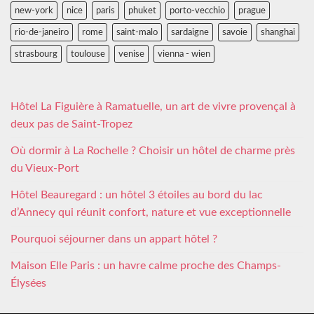
new-york
nice
paris
phuket
porto-vecchio
prague
rio-de-janeiro
rome
saint-malo
sardaigne
savoie
shanghai
strasbourg
toulouse
venise
vienna - wien
Hôtel La Figuière à Ramatuelle, un art de vivre provençal à
deux pas de Saint-Tropez
Où dormir à La Rochelle ? Choisir un hôtel de charme près
du Vieux-Port
Hôtel Beauregard : un hôtel 3 étoiles au bord du lac
d’Annecy qui réunit confort, nature et vue exceptionnelle
Pourquoi séjourner dans un appart hôtel ?
Maison Elle Paris : un havre calme proche des Champs-
Élysées