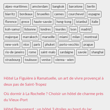
alpes-maritimes
amsterdam
bangkok
barcelone
berlin
biarritz
bordeaux
bruxelles
cannes
courchevel
espagne
florence
grece
haute-savoie
hong-kong
istanbul
italie
koh-samui
lisbonne
londres
lourdes
lyon
madrid
majorque
marrakech
marseille
miami
milan
montreal
new-york
nice
paris
phuket
porto-vecchio
prague
rio-de-janeiro
rome
saint-malo
sardaigne
savoie
shanghai
strasbourg
toulouse
venise
vienna - wien
Hôtel La Figuière à Ramatuelle, un art de vivre provençal à
deux pas de Saint-Tropez
Où dormir à La Rochelle ? Choisir un hôtel de charme près
du Vieux-Port
Hôtel Beauregard : un hôtel 3 étoiles au bord du lac