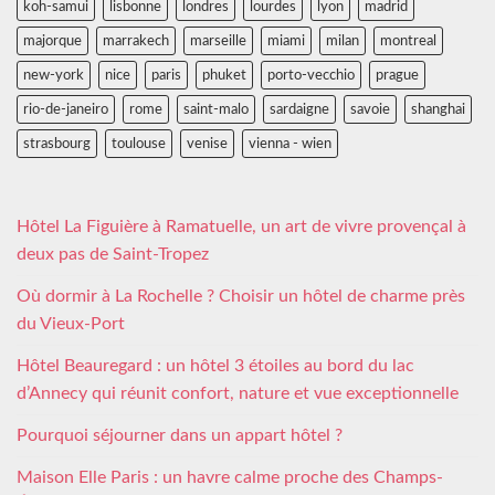
koh-samui
lisbonne
londres
lourdes
lyon
madrid
majorque
marrakech
marseille
miami
milan
montreal
new-york
nice
paris
phuket
porto-vecchio
prague
rio-de-janeiro
rome
saint-malo
sardaigne
savoie
shanghai
strasbourg
toulouse
venise
vienna - wien
Hôtel La Figuière à Ramatuelle, un art de vivre provençal à
deux pas de Saint-Tropez
Où dormir à La Rochelle ? Choisir un hôtel de charme près
du Vieux-Port
Hôtel Beauregard : un hôtel 3 étoiles au bord du lac
d’Annecy qui réunit confort, nature et vue exceptionnelle
Pourquoi séjourner dans un appart hôtel ?
Maison Elle Paris : un havre calme proche des Champs-