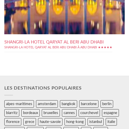
SHANGRI-LA HOTEL QARYAT AL BERI ABU DHABI
SHANGRI-LA HOTEL QARYAT AL BERI ABU DHABI À ABU DHABI ★★★★★
LES DESTINATIONS POPULAIRES
alpes-maritimes
amsterdam
bangkok
barcelone
berlin
biarritz
bordeaux
bruxelles
cannes
courchevel
espagne
florence
grece
haute-savoie
hong-kong
istanbul
italie