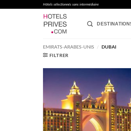
Passer
Hôtels sélectionnés sans intermédiaire
au
contenu
DESTINATION
EMIRATS-ARABES-UNIS
/
DUBAI
FILTRER