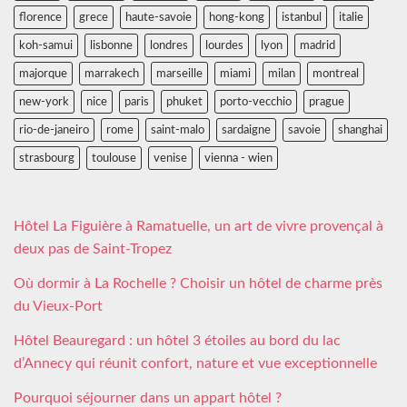
florence
grece
haute-savoie
hong-kong
istanbul
italie
koh-samui
lisbonne
londres
lourdes
lyon
madrid
majorque
marrakech
marseille
miami
milan
montreal
new-york
nice
paris
phuket
porto-vecchio
prague
rio-de-janeiro
rome
saint-malo
sardaigne
savoie
shanghai
strasbourg
toulouse
venise
vienna - wien
Hôtel La Figuière à Ramatuelle, un art de vivre provençal à
deux pas de Saint-Tropez
Où dormir à La Rochelle ? Choisir un hôtel de charme près
du Vieux-Port
Hôtel Beauregard : un hôtel 3 étoiles au bord du lac
d’Annecy qui réunit confort, nature et vue exceptionnelle
Pourquoi séjourner dans un appart hôtel ?