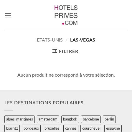
Passer
au
contenu
ETATS-UNIS
/
LAS-VEGAS
FILTRER
Aucun produit ne correspond à votre sélection.
LES DESTINATIONS POPULAIRES
alpes-maritimes
amsterdam
bangkok
barcelone
berlin
biarritz
bordeaux
bruxelles
cannes
courchevel
espagne