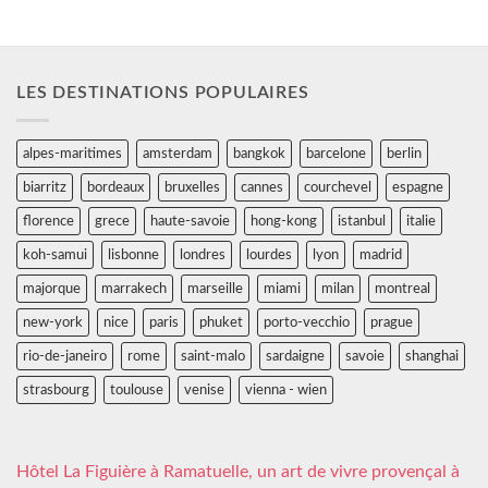
LES DESTINATIONS POPULAIRES
alpes-maritimes
amsterdam
bangkok
barcelone
berlin
biarritz
bordeaux
bruxelles
cannes
courchevel
espagne
florence
grece
haute-savoie
hong-kong
istanbul
italie
koh-samui
lisbonne
londres
lourdes
lyon
madrid
majorque
marrakech
marseille
miami
milan
montreal
new-york
nice
paris
phuket
porto-vecchio
prague
rio-de-janeiro
rome
saint-malo
sardaigne
savoie
shanghai
strasbourg
toulouse
venise
vienna - wien
Hôtel La Figuière à Ramatuelle, un art de vivre provençal à