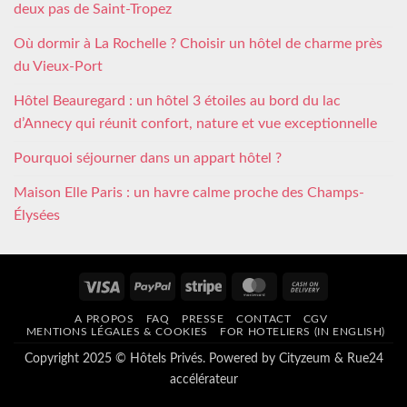
deux pas de Saint-Tropez
Où dormir à La Rochelle ? Choisir un hôtel de charme près
du Vieux-Port
Hôtel Beauregard : un hôtel 3 étoiles au bord du lac
d’Annecy qui réunit confort, nature et vue exceptionnelle
Pourquoi séjourner dans un appart hôtel ?
Maison Elle Paris : un havre calme proche des Champs-
Élysées
Visa
PayPal
Stripe
MasterCard
Cash
On
A PROPOS
FAQ
PRESSE
CONTACT
CGV
Delivery
MENTIONS LÉGALES & COOKIES
FOR HOTELIERS (IN ENGLISH)
Copyright 2025 © Hôtels Privés. Powered by
Cityzeum
&
Rue24
accélérateur