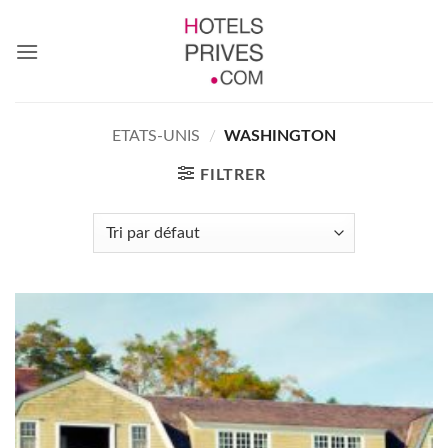
Passer
au
contenu
ETATS-UNIS
/
WASHINGTON
FILTRER