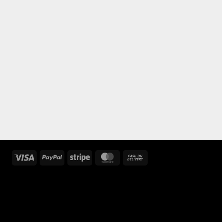
Visa
PayPal
Stripe
MasterCard
Cash
On
Delivery