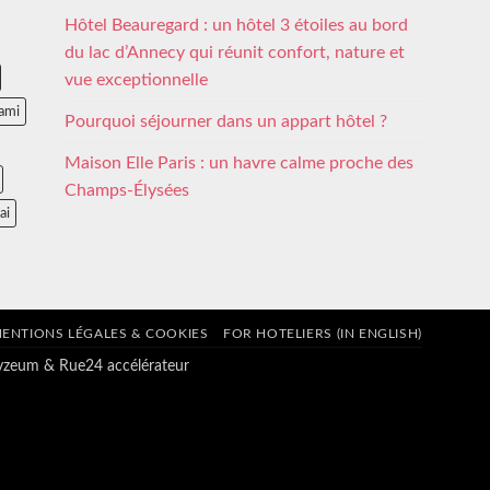
Hôtel Beauregard : un hôtel 3 étoiles au bord
du lac d’Annecy qui réunit confort, nature et
vue exceptionnelle
ami
Pourquoi séjourner dans un appart hôtel ?
Maison Elle Paris : un havre calme proche des
Champs-Élysées
ai
ENTIONS LÉGALES & COOKIES
FOR HOTELIERS (IN ENGLISH)
tyzeum
&
Rue24 accélérateur