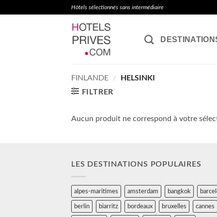
Passer
Hôtels sélectionnés sans intermédiaire
au
contenu
DESTINATION
FINLANDE
/
HELSINKI
FILTRER
Aucun produit ne correspond à votre sélec
LES DESTINATIONS POPULAIRES
alpes-maritimes
amsterdam
bangkok
barce
berlin
biarritz
bordeaux
bruxelles
cannes