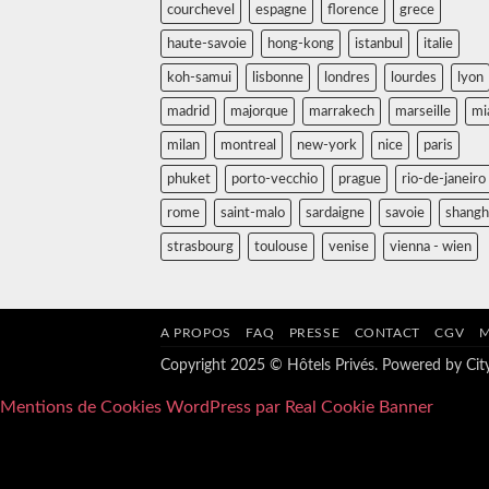
courchevel
espagne
florence
grece
haute-savoie
hong-kong
istanbul
italie
koh-samui
lisbonne
londres
lourdes
lyon
madrid
majorque
marrakech
marseille
mi
milan
montreal
new-york
nice
paris
phuket
porto-vecchio
prague
rio-de-janeiro
rome
saint-malo
sardaigne
savoie
shangh
strasbourg
toulouse
venise
vienna - wien
A PROPOS
FAQ
PRESSE
CONTACT
CGV
M
Copyright 2025 © Hôtels Privés. Powered by
Ci
Mentions de Cookies WordPress par Real Cookie Banner