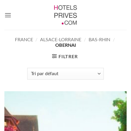
Passer
au
contenu
FRANCE
/
ALSACE-LORRAINE
/
BAS-RHIN
/
OBERNAI
FILTRER