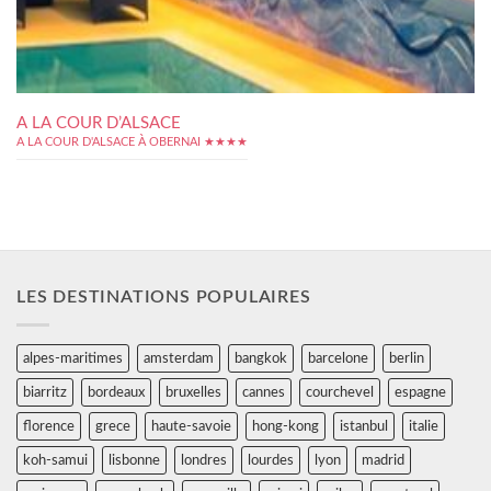
A LA COUR D’ALSACE
A LA COUR D'ALSACE À OBERNAI ★★★★
LES DESTINATIONS POPULAIRES
alpes-maritimes
amsterdam
bangkok
barcelone
berlin
biarritz
bordeaux
bruxelles
cannes
courchevel
espagne
florence
grece
haute-savoie
hong-kong
istanbul
italie
koh-samui
lisbonne
londres
lourdes
lyon
madrid