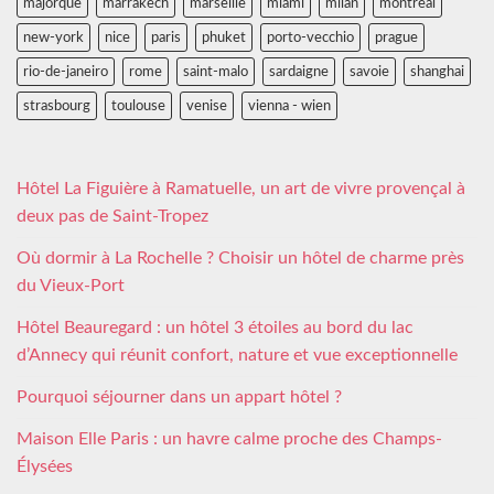
majorque
marrakech
marseille
miami
milan
montreal
new-york
nice
paris
phuket
porto-vecchio
prague
rio-de-janeiro
rome
saint-malo
sardaigne
savoie
shanghai
strasbourg
toulouse
venise
vienna - wien
Hôtel La Figuière à Ramatuelle, un art de vivre provençal à
deux pas de Saint-Tropez
Où dormir à La Rochelle ? Choisir un hôtel de charme près
du Vieux-Port
Hôtel Beauregard : un hôtel 3 étoiles au bord du lac
d’Annecy qui réunit confort, nature et vue exceptionnelle
Pourquoi séjourner dans un appart hôtel ?
Maison Elle Paris : un havre calme proche des Champs-
Élysées