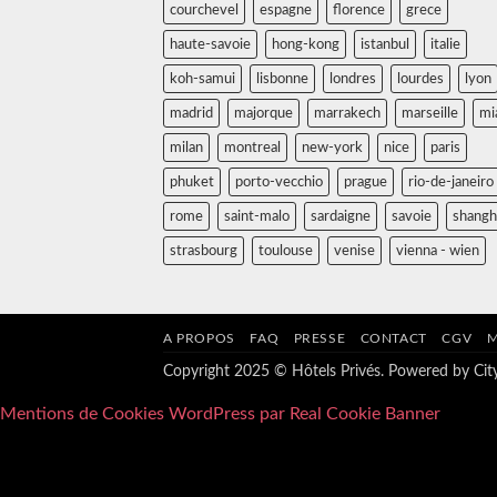
courchevel
espagne
florence
grece
haute-savoie
hong-kong
istanbul
italie
koh-samui
lisbonne
londres
lourdes
lyon
madrid
majorque
marrakech
marseille
mi
milan
montreal
new-york
nice
paris
phuket
porto-vecchio
prague
rio-de-janeiro
rome
saint-malo
sardaigne
savoie
shangh
strasbourg
toulouse
venise
vienna - wien
A PROPOS
FAQ
PRESSE
CONTACT
CGV
M
Copyright 2025 © Hôtels Privés. Powered by
Ci
Mentions de Cookies WordPress par Real Cookie Banner