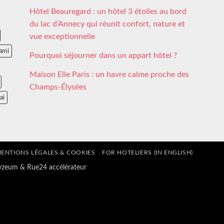
Hôtel Beauregard : un hôtel 3 étoiles au bord
du lac d’Annecy qui réunit confort, nature et
vue exceptionnelle
ami
Pourquoi séjourner dans un appart hôtel ?
Maison Elle Paris : un havre calme proche des
Champs-Élysées
ai
ENTIONS LÉGALES & COOKIES
FOR HOTELIERS (IN ENGLISH)
tyzeum
&
Rue24 accélérateur