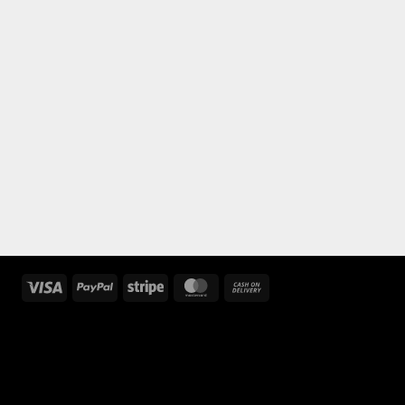
Visa
PayPal
Stripe
MasterCard
Cash
On
Delivery