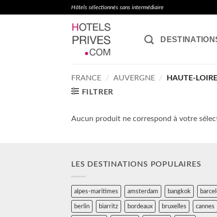
Passer
Hôtels sélectionnés sans intermédiaire
au
contenu
DESTINATION
FRANCE
/
AUVERGNE
/
HAUTE-LOIR
FILTRER
Aucun produit ne correspond à votre sélec
LES DESTINATIONS POPULAIRES
alpes-maritimes
amsterdam
bangkok
barce
berlin
biarritz
bordeaux
bruxelles
cannes