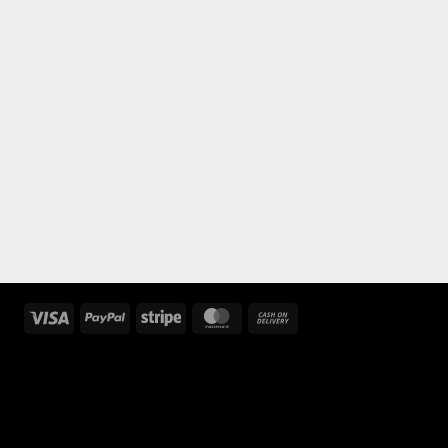
Visa
PayPal
Stripe
MasterCard
Cash
On
Delivery