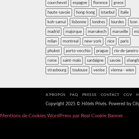
courchevel
espagne
florence
grece
haute-savoie
hong-kong
istanbul
italie
koh-samui
lisbonne
londres
lourdes
lyon
madrid
majorque
marrakech
marseille
mi
milan
montreal
new-york
nice
paris
phuket
porto-vecchio
prague
rio-de-janeiro
rome
saint-malo
sardaigne
savoie
shangh
strasbourg
toulouse
venise
vienna - wien
A PROPOS
FAQ
PRESSE
CONTACT
CGV
M
Copyright 2025 © Hôtels Privés. Powered by
Ci
Mentions de Cookies WordPress par Real Cookie Banner