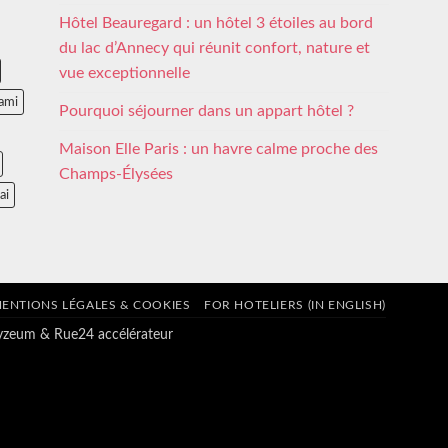
Hôtel Beauregard : un hôtel 3 étoiles au bord
du lac d’Annecy qui réunit confort, nature et
vue exceptionnelle
ami
Pourquoi séjourner dans un appart hôtel ?
Maison Elle Paris : un havre calme proche des
Champs-Élysées
ai
ENTIONS LÉGALES & COOKIES
FOR HOTELIERS (IN ENGLISH)
tyzeum
&
Rue24 accélérateur