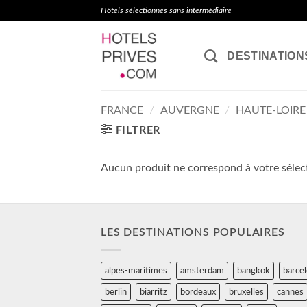
Passer
Hôtels sélectionnés sans intermédiaire
au
contenu
DESTINATION
FRANCE
/
AUVERGNE
/
HAUTE-LOIRE
FILTRER
Aucun produit ne correspond à votre sélec
LES DESTINATIONS POPULAIRES
alpes-maritimes
amsterdam
bangkok
barce
berlin
biarritz
bordeaux
bruxelles
cannes