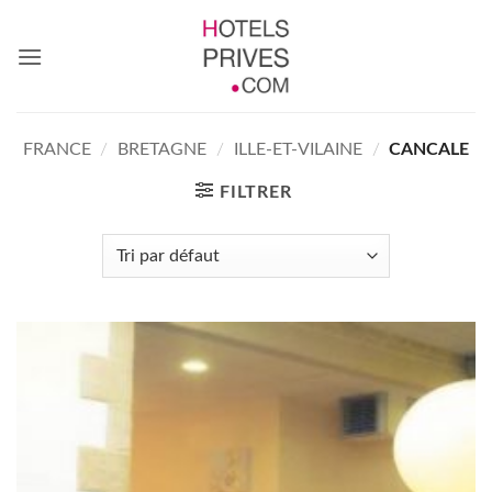
Passer
au
contenu
FRANCE
/
BRETAGNE
/
ILLE-ET-VILAINE
/
CANCALE
FILTRER