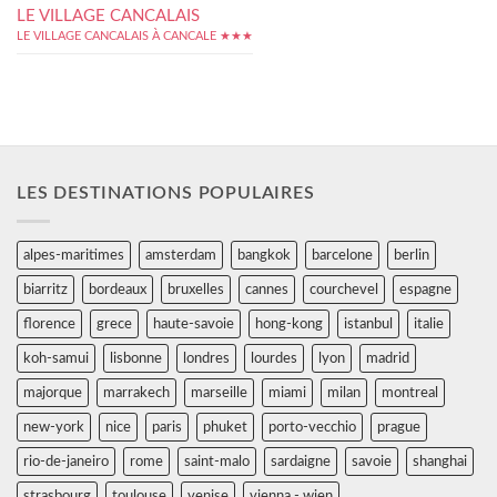
LE VILLAGE CANCALAIS
LE VILLAGE CANCALAIS À CANCALE ★★★
LES DESTINATIONS POPULAIRES
alpes-maritimes
amsterdam
bangkok
barcelone
berlin
biarritz
bordeaux
bruxelles
cannes
courchevel
espagne
florence
grece
haute-savoie
hong-kong
istanbul
italie
koh-samui
lisbonne
londres
lourdes
lyon
madrid
majorque
marrakech
marseille
miami
milan
montreal
new-york
nice
paris
phuket
porto-vecchio
prague
rio-de-janeiro
rome
saint-malo
sardaigne
savoie
shanghai
strasbourg
toulouse
venise
vienna - wien