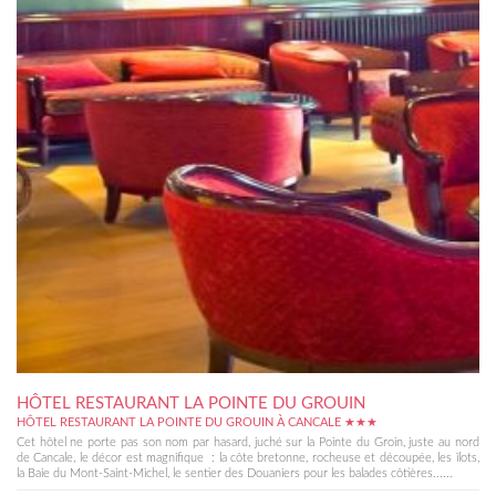
HÔTEL RESTAURANT LA POINTE DU GROUIN
HÔTEL RESTAURANT LA POINTE DU GROUIN À CANCALE ★★★
Cet hôtel ne porte pas son nom par hasard, juché sur la Pointe du Groin, juste au nord
de Cancale, le décor est magnifique : la côte bretonne, rocheuse et découpée, les îlots,
la Baie du Mont-Saint-Michel, le sentier des Douaniers pour les balades côtières......