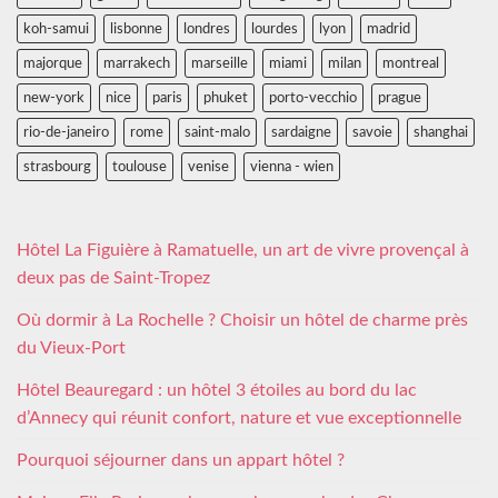
koh-samui
lisbonne
londres
lourdes
lyon
madrid
majorque
marrakech
marseille
miami
milan
montreal
new-york
nice
paris
phuket
porto-vecchio
prague
rio-de-janeiro
rome
saint-malo
sardaigne
savoie
shanghai
strasbourg
toulouse
venise
vienna - wien
Hôtel La Figuière à Ramatuelle, un art de vivre provençal à
deux pas de Saint-Tropez
Où dormir à La Rochelle ? Choisir un hôtel de charme près
du Vieux-Port
Hôtel Beauregard : un hôtel 3 étoiles au bord du lac
d’Annecy qui réunit confort, nature et vue exceptionnelle
Pourquoi séjourner dans un appart hôtel ?