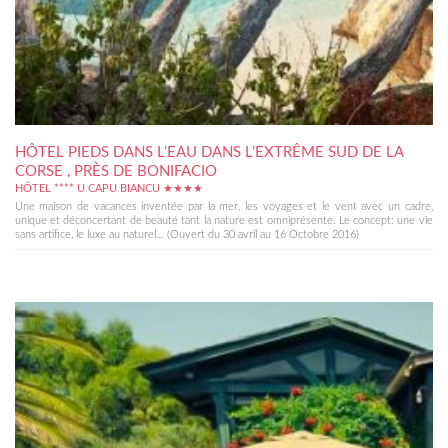
HÔTEL PIEDS DANS L’EAU DANS L’EXTRÊME SUD DE LA
CORSE , PRÈS DE BONIFACIO
HÔTEL **** U CAPU BIANCU ★★★★
Une maison de vacances inventée par la mer, les voyages et le vent avec un cadre,
unique et déconcertant de beauté tant la nature est omniprésente. Le concept: une vie
sans artifice, le luxe au naturel… (Ouvert du 30 avril au 16 Octobre 2016)