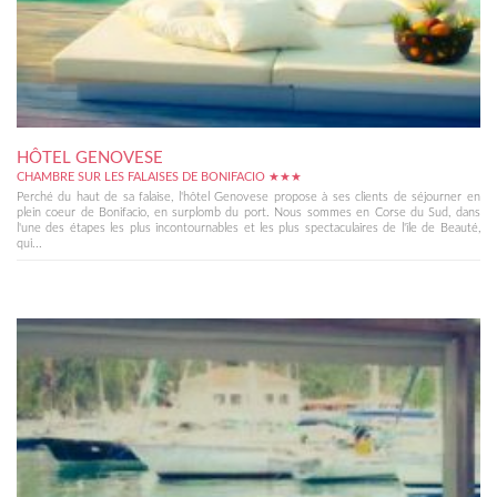
HÔTEL GENOVESE
CHAMBRE SUR LES FALAISES DE BONIFACIO ★★★
Perché du haut de sa falaise, l'hôtel Genovese propose à ses clients de séjourner en
plein coeur de Bonifacio, en surplomb du port. Nous sommes en Corse du Sud, dans
l'une des étapes les plus incontournables et les plus spectaculaires de l'île de Beauté,
qui...