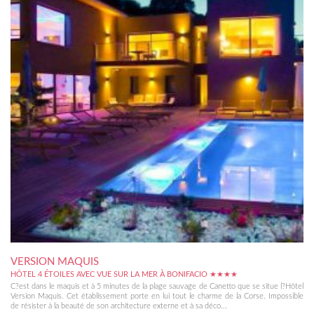
VERSION MAQUIS
HÔTEL 4 ÉTOILES AVEC VUE SUR LA MER À BONIFACIO ★★★★
C?est dans le maquis et à 5 minutes de la plage sauvage de Canetto que se situe l?Hôtel
Version Maquis. Cet établissement porte en lui tout le charme de la Corse. Impossible
de résister à la beauté de son architecture externe et à sa déco...