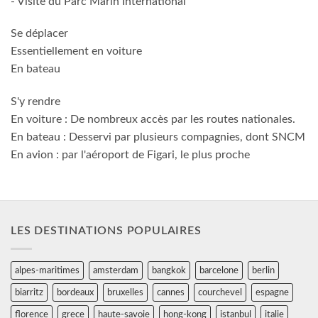
- Visite du Parc Marin International
Se déplacer
Essentiellement en voiture
En bateau
S'y rendre
En voiture : De nombreux accès par les routes nationales.
En bateau : Desservi par plusieurs compagnies, dont SNCM
En avion : par l'aéroport de Figari, le plus proche
LES DESTINATIONS POPULAIRES
alpes-maritimes
amsterdam
bangkok
barcelone
berlin
biarritz
bordeaux
bruxelles
cannes
courchevel
espagne
florence
grece
haute-savoie
hong-kong
istanbul
italie