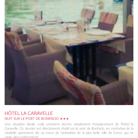
HÔTEL LA CARAVELLE
NUIT SUR LE PORT DE BONIFACIO ★★★
Une situation idéale, voilà comment décrire simplement l'emplacement de l'hôtel la
Caravelle. Ce dernier est directement établi sur le port de Bonfacio, en contrebas de la
citadelle, autrement dit, au coeur de l'animation de la plus belle ville de Corse, qui se
visite ainsi entièrement...