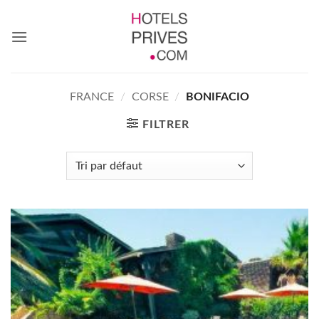
Passer
au
contenu
FRANCE
/
CORSE
/
BONIFACIO
FILTRER