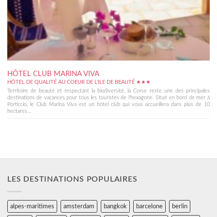
HÔTEL CLUB MARINA VIVA
HÔTEL DE QUALITÉ AU COEUR DE L'ILE DE BEAUTÉ ★★★
Territoire de beauté et respectant la biodiversité, la Corse reste une des principales
destinations de vacances pour tous les touristes de l'hexagone. Situé en bord de mer à
Porticcio, le Club Marina Viva est un hôtel club qui vous accueillera dans plus de 10
hectares...
LES DESTINATIONS POPULAIRES
alpes-maritimes
amsterdam
bangkok
barcelone
berlin