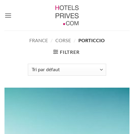
Passer
au
contenu
FRANCE
/
CORSE
/
PORTICCIO
FILTRER