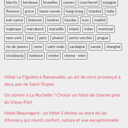
biarritz
bordeaux
bruxelles
cannes
courchevel
espagne
florence
grece
haute-savoie
hong-kong
istanbul
italie
koh-samui
lisbonne
londres
lourdes
lyon
madrid
majorque
marrakech
marseille
miami
milan
montreal
new-york
nice
paris
phuket
porto-vecchio
prague
rio-de-janeiro
rome
saint-malo
sardaigne
savoie
shanghai
strasbourg
toulouse
venise
vienna - wien
Hôtel La Figuière à Ramatuelle, un art de vivre provençal à
deux pas de Saint-Tropez
Où dormir à La Rochelle ? Choisir un hôtel de charme près
du Vieux-Port
Hôtel Beauregard : un hôtel 3 étoiles au bord du lac
d’Annecy qui réunit confort, nature et vue exceptionnelle