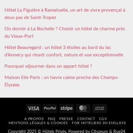
Hôtel La Figuière à Ramatuelle, un art de vivre provençal à
deux pas de Saint-Tropez
Où dormir à La Rochelle ? Choisir un hôtel de charme près
du Vieux-Port
Hôtel Beauregard : un hôtel 3 étoiles au bord du lac
d’Annecy qui réunit confort, nature et vue exceptionnelle
Pourquoi séjourner dans un appart hôtel ?
Maison Elle Paris : un havre calme proche des Champs-
Élysées
Visa
PayPal
Stripe
MasterCard
Cash
On
A PROPOS
FAQ
PRESSE
CONTACT
CGV
Delivery
MENTIONS LÉGALES & COOKIES
FOR HOTELIERS (IN ENGLISH)
Copyright 2025 © Hôtels Privés. Powered by
Cityzeum
&
Rue24