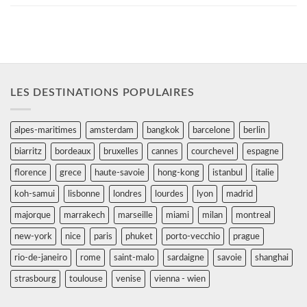
LES DESTINATIONS POPULAIRES
alpes-maritimes
amsterdam
bangkok
barcelone
berlin
biarritz
bordeaux
bruxelles
cannes
courchevel
espagne
florence
grece
haute-savoie
hong-kong
istanbul
italie
koh-samui
lisbonne
londres
lourdes
lyon
madrid
majorque
marrakech
marseille
miami
milan
montreal
new-york
nice
paris
phuket
porto-vecchio
prague
rio-de-janeiro
rome
saint-malo
sardaigne
savoie
shanghai
strasbourg
toulouse
venise
vienna - wien