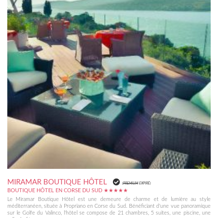
MIRAMAR BOUTIQUE HÔTEL
(
PREMIUM
EXPIRÉ)
BOUTIQUE HÔTEL EN CORSE DU SUD ★★★★★
Le Miramar Boutique Hôtel est une demeure de charme et de lumière au style
méditerranéen, située à Propriano en Corse du Sud. Bénéficiant d'une vue panoramique
sur le Golfe du Valinco, l'hôtel se compose de 21 chambres, 5 suites, une piscine, une