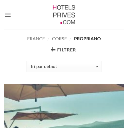
Passer
au
contenu
FRANCE
/
CORSE
/
PROPRIANO
FILTRER