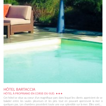
HÔTEL BARTACCIA
HÔTEL À PROPRIANO EN CORSE-DU-SUD. ★★★
Cet hôtel se situe au coeur d'un magnifique parc dans lequel les clients apprécient de se
balader entre les saules pleureurs et les pins tout en pouvant apercevoir la mer à
quelques pas. Les chambres possèdent toute une vue splendide sur la mer. Elles sont...