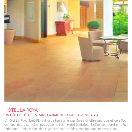
HÔTEL LA ROYA
UN HÔTEL 3 ÉTOILES DANS LA BAIE DE SAINT FLORENT ★★★
L?hôtel La Roya Saint-Florent est situé sur le cap Corse et offre une vue et un séjour
sur une des plus belles plages de la baie. Hôtel 3 étoiles, il offre des services d?un
raffinement unique dans des chambres confortables avec une vue incroyable sur...