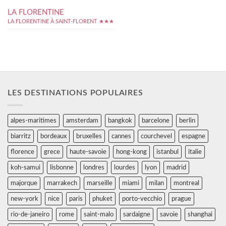
LA FLORENTINE
LA FLORENTINE À SAINT-FLORENT ★★★
LES DESTINATIONS POPULAIRES
alpes-maritimes
amsterdam
bangkok
barcelone
berlin
biarritz
bordeaux
bruxelles
cannes
courchevel
espagne
florence
grece
haute-savoie
hong-kong
istanbul
italie
koh-samui
lisbonne
londres
lourdes
lyon
madrid
majorque
marrakech
marseille
miami
milan
montreal
new-york
nice
paris
phuket
porto-vecchio
prague
rio-de-janeiro
rome
saint-malo
sardaigne
savoie
shanghai