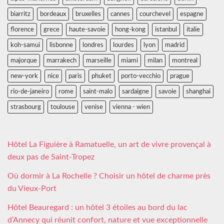
biarritz
bordeaux
bruxelles
cannes
courchevel
espagne
florence
grece
haute-savoie
hong-kong
istanbul
italie
koh-samui
lisbonne
londres
lourdes
lyon
madrid
majorque
marrakech
marseille
miami
milan
montreal
new-york
nice
paris
phuket
porto-vecchio
prague
rio-de-janeiro
rome
saint-malo
sardaigne
savoie
shanghai
strasbourg
toulouse
venise
vienna - wien
Hôtel La Figuière à Ramatuelle, un art de vivre provençal à
deux pas de Saint-Tropez
Où dormir à La Rochelle ? Choisir un hôtel de charme près
du Vieux-Port
Hôtel Beauregard : un hôtel 3 étoiles au bord du lac
d’Annecy qui réunit confort, nature et vue exceptionnelle