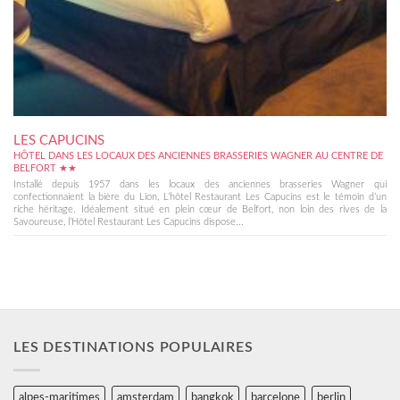
LES CAPUCINS
HÔTEL DANS LES LOCAUX DES ANCIENNES BRASSERIES WAGNER AU CENTRE DE
BELFORT ★★
Installé depuis 1957 dans les locaux des anciennes brasseries Wagner qui
confectionnaient la bière du Lion, L’hôtel Restaurant Les Capucins est le témoin d’un
riche héritage. Idéalement situé en plein cœur de Belfort, non loin des rives de la
Savoureuse, l’Hôtel Restaurant Les Capucins dispose...
LES DESTINATIONS POPULAIRES
alpes-maritimes
amsterdam
bangkok
barcelone
berlin