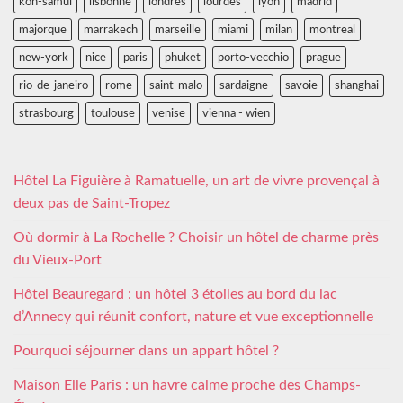
koh-samui
lisbonne
londres
lourdes
lyon
madrid
majorque
marrakech
marseille
miami
milan
montreal
new-york
nice
paris
phuket
porto-vecchio
prague
rio-de-janeiro
rome
saint-malo
sardaigne
savoie
shanghai
strasbourg
toulouse
venise
vienna - wien
Hôtel La Figuière à Ramatuelle, un art de vivre provençal à
deux pas de Saint-Tropez
Où dormir à La Rochelle ? Choisir un hôtel de charme près
du Vieux-Port
Hôtel Beauregard : un hôtel 3 étoiles au bord du lac
d’Annecy qui réunit confort, nature et vue exceptionnelle
Pourquoi séjourner dans un appart hôtel ?
Maison Elle Paris : un havre calme proche des Champs-