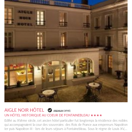
AIGLE NOIR HÔTEL
(
PREMIUM
EXPIRÉ)
UN HÔTEL HISTORIQUE AU COEUR DE FONTAINEBLEAU ★★★★
Edifié au XVème siècle, cet ancien hôtel particulier fut longtemps la résidence des nobles
qui accompagnaient la cour des souverains  des Rois de France aux empereurs Napoléon
Ier puis Napoléon III - lors de leurs séjours à Fontainebleau. Sous le règne de Louis XV,...