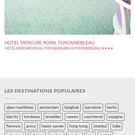
HOTEL MERCURE ROYAL FONTAINEBLEAU
HOTEL MERCURE ROYAL FONTAINEBLEAU À FONTAINEBLEAU ★★★★
LES DESTINATIONS POPULAIRES
alpes-maritimes
amsterdam
bangkok
barcelone
berlin
biarritz
bordeaux
bruxelles
cannes
courchevel
espagne
florence
grece
haute-savoie
hong-kong
istanbul
italie