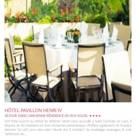
HÔTEL PAVILLON HENRI IV
SÉJOUR DANS L'ANCIENNE RÉSIDENCE DU ROI SOLEIL ★★★★
Cet hôtel ouvert au début du XIXème siècle vous accueille à Saint Germain en Laye, il
dispose de 42 chambres et d'un restaurant panoramique. Profitez également de l'espace
détente "Le ciel", avec des soins "rituels des 5 mondes", du modelage, massages, le soin
"princesse de...