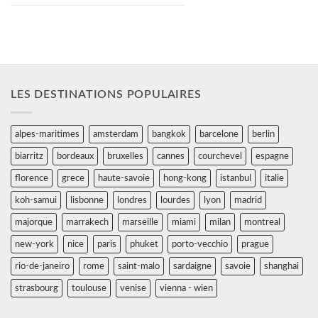
LES DESTINATIONS POPULAIRES
alpes-maritimes
amsterdam
bangkok
barcelone
berlin
biarritz
bordeaux
bruxelles
cannes
courchevel
espagne
florence
grece
haute-savoie
hong-kong
istanbul
italie
koh-samui
lisbonne
londres
lourdes
lyon
madrid
majorque
marrakech
marseille
miami
milan
montreal
new-york
nice
paris
phuket
porto-vecchio
prague
rio-de-janeiro
rome
saint-malo
sardaigne
savoie
shanghai
strasbourg
toulouse
venise
vienna - wien