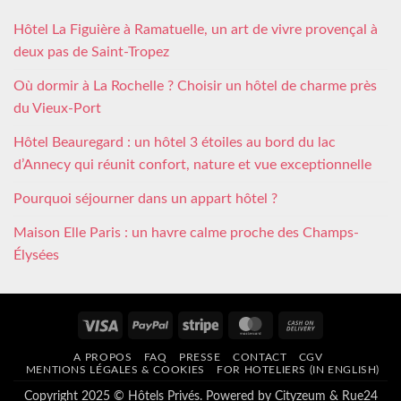
Hôtel La Figuière à Ramatuelle, un art de vivre provençal à
deux pas de Saint-Tropez
Où dormir à La Rochelle ? Choisir un hôtel de charme près
du Vieux-Port
Hôtel Beauregard : un hôtel 3 étoiles au bord du lac
d’Annecy qui réunit confort, nature et vue exceptionnelle
Pourquoi séjourner dans un appart hôtel ?
Maison Elle Paris : un havre calme proche des Champs-
Élysées
Visa
PayPal
Stripe
MasterCard
Cash
On
A PROPOS
FAQ
PRESSE
CONTACT
CGV
Delivery
MENTIONS LÉGALES & COOKIES
FOR HOTELIERS (IN ENGLISH)
Copyright 2025 © Hôtels Privés. Powered by
Cityzeum
&
Rue24