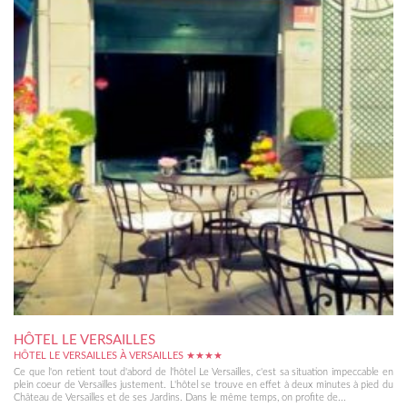
HÔTEL LE VERSAILLES
HÔTEL LE VERSAILLES À VERSAILLES ★★★★
Ce que l'on retient tout d'abord de l'hôtel Le Versailles, c'est sa situation impeccable en
plein coeur de Versailles justement. L'hôtel se trouve en effet à deux minutes à pied du
Château de Versailles et de ses Jardins. Dans le même temps, on profite de...