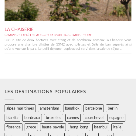
LA CHAISERIE
CHAMBRE D'HÔTES AU COEUR D'UN PARC DANS L'EURE
Sur un site de deux hectares avec étang et de nombreux animaux, la Chaiserie vous
propose une chambre d'hôtes de 30M2 avec toilettes et Salle de bain séparés ainsi
qu'une vue sur le parc. Le petit déjeuner copieux est servi dans la salle de séjour...
LES DESTINATIONS POPULAIRES
alpes-maritimes
amsterdam
bangkok
barcelone
berlin
biarritz
bordeaux
bruxelles
cannes
courchevel
espagne
florence
grece
haute-savoie
hong-kong
istanbul
italie