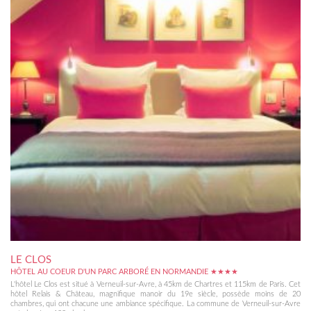
LE CLOS
HÔTEL AU COEUR D'UN PARC ARBORÉ EN NORMANDIE ★★★★
L'hôtel Le Clos est situé à Verneuil-sur-Avre, à 45km de Chartres et 115km de Paris. Cet
hôtel Relais & Château, magnifique manoir du 19e siècle, possède moins de 20
chambres, qui ont chacune une ambiance spécifique. La commune de Verneuil-sur-Avre