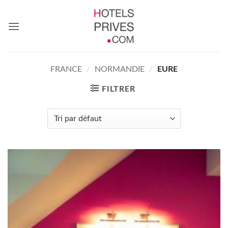
Passer
au
contenu
FRANCE
/
NORMANDIE
/
EURE
FILTRER