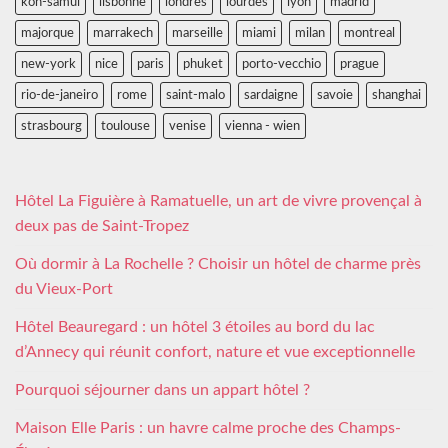
koh-samui
lisbonne
londres
lourdes
lyon
madrid
majorque
marrakech
marseille
miami
milan
montreal
new-york
nice
paris
phuket
porto-vecchio
prague
rio-de-janeiro
rome
saint-malo
sardaigne
savoie
shanghai
strasbourg
toulouse
venise
vienna - wien
Hôtel La Figuière à Ramatuelle, un art de vivre provençal à
deux pas de Saint-Tropez
Où dormir à La Rochelle ? Choisir un hôtel de charme près
du Vieux-Port
Hôtel Beauregard : un hôtel 3 étoiles au bord du lac
d’Annecy qui réunit confort, nature et vue exceptionnelle
Pourquoi séjourner dans un appart hôtel ?
Maison Elle Paris : un havre calme proche des Champs-