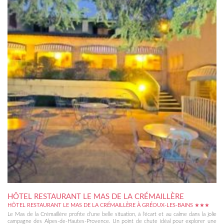
HÔTEL RESTAURANT LE MAS DE LA CRÉMAILLÈRE
HÔTEL RESTAURANT LE MAS DE LA CRÉMAILLÈRE À GRÉOUX-LES-BAINS ★★★
Le Mas de la Crémaillère profite d'une belle situation, à l'écart et au calme dans la jolie
campagne des Alpes-de-Hautes-Provence. Un point de chute idéal pour explorer une