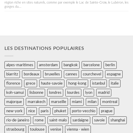
région riche en sites naturels, comme par exemple le Lac de Sainte-Croix, le Lubéron, les
gorges du...
LES DESTINATIONS POPULAIRES
alpes-maritimes
amsterdam
bangkok
barcelone
berlin
biarritz
bordeaux
bruxelles
cannes
courchevel
espagne
florence
grece
haute-savoie
hong-kong
istanbul
italie
koh-samui
lisbonne
londres
lourdes
lyon
madrid
majorque
marrakech
marseille
miami
milan
montreal
new-york
nice
paris
phuket
porto-vecchio
prague
rio-de-janeiro
rome
saint-malo
sardaigne
savoie
shanghai
strasbourg
toulouse
venise
vienna - wien