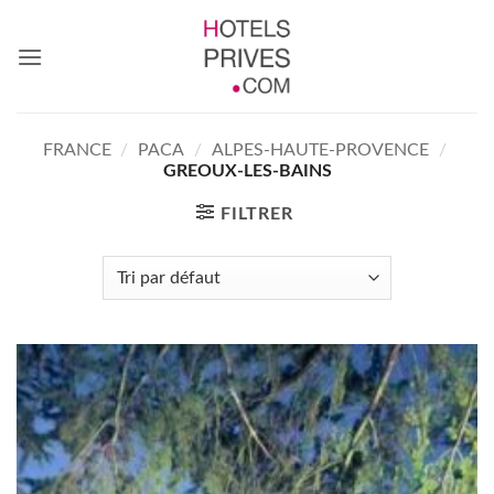
Passer
au
contenu
FRANCE
/
PACA
/
ALPES-HAUTE-PROVENCE
/
GREOUX-LES-BAINS
FILTRER