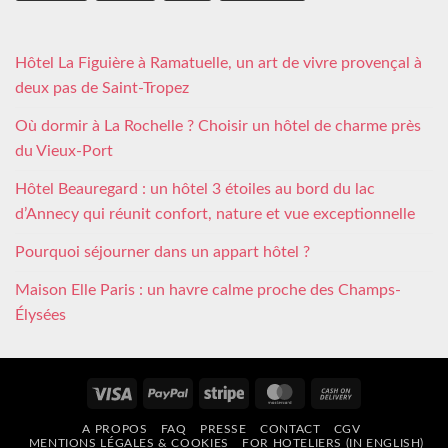
Hôtel La Figuière à Ramatuelle, un art de vivre provençal à
deux pas de Saint-Tropez
Où dormir à La Rochelle ? Choisir un hôtel de charme près
du Vieux-Port
Hôtel Beauregard : un hôtel 3 étoiles au bord du lac
d’Annecy qui réunit confort, nature et vue exceptionnelle
Pourquoi séjourner dans un appart hôtel ?
Maison Elle Paris : un havre calme proche des Champs-
Élysées
Visa
PayPal
Stripe
MasterCard
Cash
On
A PROPOS
FAQ
PRESSE
CONTACT
CGV
Delivery
MENTIONS LÉGALES & COOKIES
FOR HOTELIERS (IN ENGLISH)