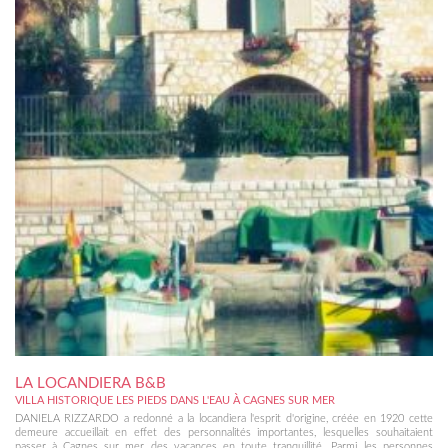
LA LOCANDIERA B&B
VILLA HISTORIQUE LES PIEDS DANS L'EAU À CAGNES SUR MER
DANIELA RIZZARDO a redonné a la locandiera l'esprit d'origine, créée en 1920 cette
demeure accueillait en effet des personnalités importantes, lesquelles souhaitaient
passer à Cagnes sur mer des vacances en toute tranquillité. Parmi les personnes