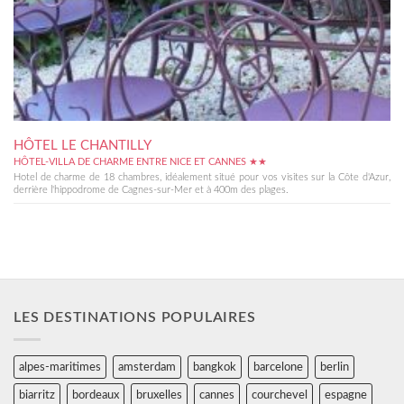
HÔTEL LE CHANTILLY
HÔTEL-VILLA DE CHARME ENTRE NICE ET CANNES ★★
Hotel de charme de 18 chambres, idéalement situé pour vos visites sur la Côte d'Azur,
derrière l'hippodrome de Cagnes-sur-Mer et à 400m des plages.
LES DESTINATIONS POPULAIRES
alpes-maritimes
amsterdam
bangkok
barcelone
berlin
biarritz
bordeaux
bruxelles
cannes
courchevel
espagne