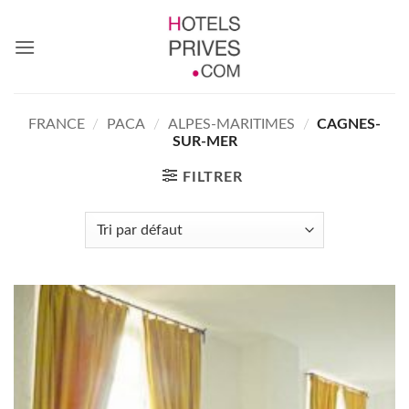
Passer
au
contenu
FRANCE
/
PACA
/
ALPES-MARITIMES
/
CAGNES-
SUR-MER
FILTRER