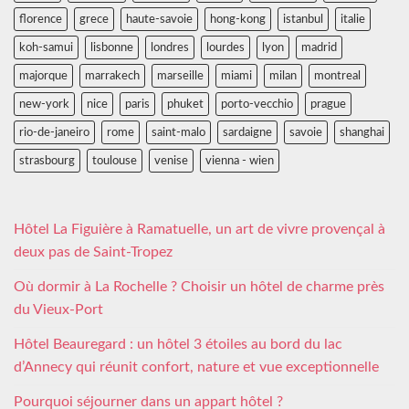
florence
grece
haute-savoie
hong-kong
istanbul
italie
koh-samui
lisbonne
londres
lourdes
lyon
madrid
majorque
marrakech
marseille
miami
milan
montreal
new-york
nice
paris
phuket
porto-vecchio
prague
rio-de-janeiro
rome
saint-malo
sardaigne
savoie
shanghai
strasbourg
toulouse
venise
vienna - wien
Hôtel La Figuière à Ramatuelle, un art de vivre provençal à
deux pas de Saint-Tropez
Où dormir à La Rochelle ? Choisir un hôtel de charme près
du Vieux-Port
Hôtel Beauregard : un hôtel 3 étoiles au bord du lac
d’Annecy qui réunit confort, nature et vue exceptionnelle
Pourquoi séjourner dans un appart hôtel ?