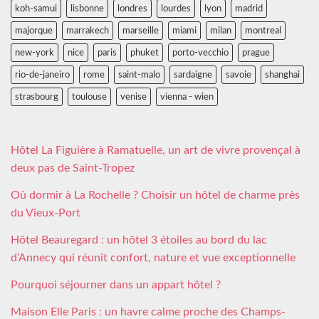
koh-samui
lisbonne
londres
lourdes
lyon
madrid
majorque
marrakech
marseille
miami
milan
montreal
new-york
nice
paris
phuket
porto-vecchio
prague
rio-de-janeiro
rome
saint-malo
sardaigne
savoie
shanghai
strasbourg
toulouse
venise
vienna - wien
Hôtel La Figuière à Ramatuelle, un art de vivre provençal à
deux pas de Saint-Tropez
Où dormir à La Rochelle ? Choisir un hôtel de charme près
du Vieux-Port
Hôtel Beauregard : un hôtel 3 étoiles au bord du lac
d’Annecy qui réunit confort, nature et vue exceptionnelle
Pourquoi séjourner dans un appart hôtel ?
Maison Elle Paris : un havre calme proche des Champs-