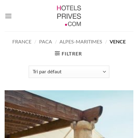
Passer
au
contenu
FRANCE
/
PACA
/
ALPES-MARITIMES
/
VENCE
FILTRER