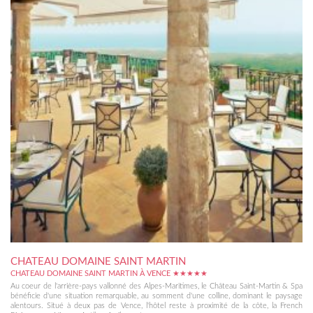
CHATEAU DOMAINE SAINT MARTIN
CHATEAU DOMAINE SAINT MARTIN À VENCE ★★★★★
Au coeur de l'arrière-pays vallonné des Alpes-Maritimes, le Château Saint-Martin & Spa
bénéficie d'une situation remarquable, au somment d'une colline, dominant le paysage
alentours. Situé à deux pas de Vence, l'hôtel reste à proximité de la côte, la French