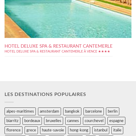
HOTEL DELUXE SPA & RESTAURANT CANTEMERLE
HOTEL DELUXE SPA & RESTAURANT CANTEMERLE À VENCE ★★★★
LES DESTINATIONS POPULAIRES
alpes-maritimes
amsterdam
bangkok
barcelone
berlin
biarritz
bordeaux
bruxelles
cannes
courchevel
espagne
florence
grece
haute-savoie
hong-kong
istanbul
italie