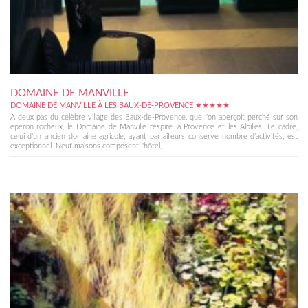
DOMAINE DE MANVILLE
DOMAINE DE MANVILLE À LES BAUX-DE-PROVENCE ★★★★★
A deux pas du célèbre village des Baux-de-Provence, que l'on aperçoit perché sur son
éperon rocheux, le Domaine de Manville respire la Provence et les Alpilles. Le cadre,
celui d'un ancien domaine agricole, ayant par ailleurs conservé nombre d'activités, est
exceptionnel. Neuf maisons composent l'hôtel,...