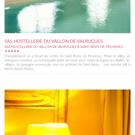
SAS HOSTELLERIE DU VALLON DE VALRUGUES
SAS HOSTELLERIE DU VALLON DE VALRUGUES À SAINT-RÉMY-DE-PROVENCE
★★★★★
Tranquillement sis à l'écart du centre de Saint-Rémy de Provence, l'hôtel le Vallon de
Valrugues constitue un remarquable point de chute pour visiter la région, les Alpilles, les
villages, la campagne provençale, tout en profitant de Saint-Rémy : une navette fait la
liaison depuis l'hôtel...