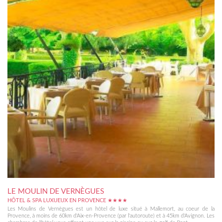
LE MOULIN DE VERNÈGUES
HÔTEL & SPA LUXUEUX EN PROVENCE ★★★★
Les Moulins de Vernègues est un hôtel de luxe situé à Mallemort, au coeur de la
Provence, à moins de 60km d'Aix-en-Provence (par l'autoroute) et à 45km d'Avignon. Les