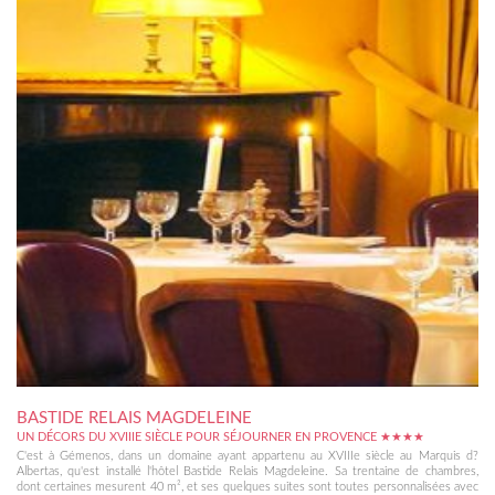
BASTIDE RELAIS MAGDELEINE
UN DÉCORS DU XVIIIE SIÈCLE POUR SÉJOURNER EN PROVENCE ★★★★
C'est à Gémenos, dans un domaine ayant appartenu au XVIIIe siècle au Marquis d?
Albertas, qu'est installé l'hôtel Bastide Relais Magdeleine. Sa trentaine de chambres,
dont certaines mesurent 40 m², et ses quelques suites sont toutes personnalisées avec