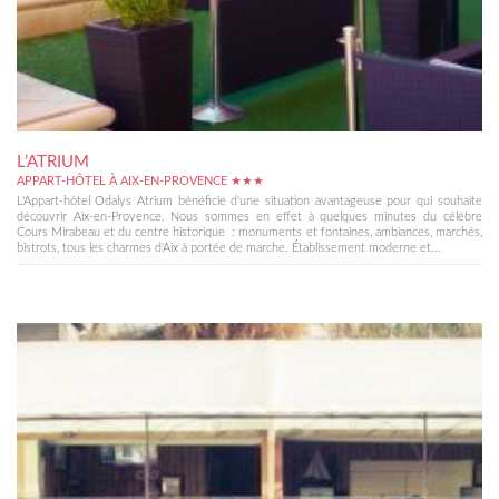
L’ATRIUM
APPART-HÔTEL À AIX-EN-PROVENCE ★★★
L'Appart-hôtel Odalys Atrium bénéficie d'une situation avantageuse pour qui souhaite
découvrir Aix-en-Provence. Nous sommes en effet à quelques minutes du célèbre
Cours Mirabeau et du centre historique : monuments et fontaines, ambiances, marchés,
bistrots, tous les charmes d'Aix à portée de marche. Établissement moderne et...