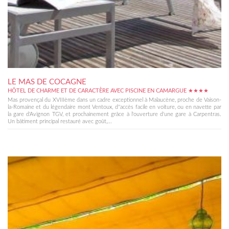
LE MAS DE COCAGNE
HÔTEL DE CHARME ET DE CARACTÈRE AVEC PISCINE EN CAMARGUE ★★★★
Mas provençal du XVIIIème dans un cadre exceptionnel à Malaucène, proche de Vaison-
la-Romaine et du légendaire mont Ventoux, d''accès facile en voiture, ou en navette par
la gare d'Avignon TGV, et prochainement grâce à l'ouverture d'une gare à Carpentras.
Un bâtiment principal restauré avec goût,...