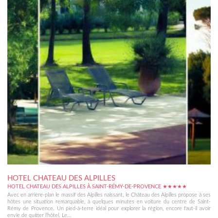
HOTEL CHATEAU DES ALPILLES
HOTEL CHATEAU DES ALPILLES À SAINT-RÉMY-DE-PROVENCE ★★★★★
Avec en arrière-plan le massif des Alpilles naissant, le Château des Alpilles propose à ses
hôtes une situation remarquable, à quelques minutes en voiture du centre de Saint-
Rémy de Provence. Un pied-à-terre idéal pour explorer la région, encore faut-il avoir
envie de quitter l'hôtel. Le...