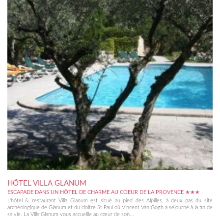
HÔTEL VILLA GLANUM
ESCAPADE DANS UN HÔTEL DE CHARME AU COEUR DE LA PROVENCE ★★★
L'hôtel & restaurant Villa Glanum est situé au pied des Alpilles, à deux pas du site
archéologique de Glanum et du cloître St Paul où Vincent Van Gogh a séjourné à la fin de
sa vie. La Villa Glanum vous accueille au cœur de son...