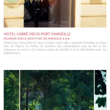
HOTEL CARRÉ VIEUX PORT MARSEILLE
ESCAPADE SUR LE VIEUX PORT DE MARSEILLE ★★★
L’Hôtel Carré Vieux Port est situé en hyper centre-ville, à proximité immédiate du Vieux
Port, de l’Opéra, de l’Office du tourisme, des embarcadères pour les Iles et les
Calanques, ou encore à 15 minutes à pieds du MuCEM et de la Villa Méditerranée. Un
établissement...