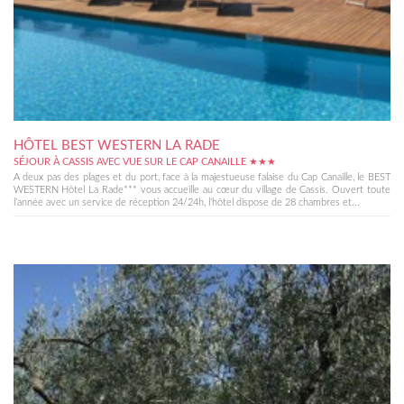
HÔTEL BEST WESTERN LA RADE
SÉJOUR À CASSIS AVEC VUE SUR LE CAP CANAILLE ★★★
A deux pas des plages et du port, face à la majestueuse falaise du Cap Canaille, le BEST
WESTERN Hôtel La Rade*** vous accueille au cœur du village de Cassis. Ouvert toute
l’année avec un service de réception 24/24h, l’hôtel dispose de 28 chambres et...