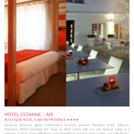
HÔTEL CEZANNE – AIX
BOUTIQUE HÔTEL À AIX-EN-PROVENCE ★★★★
Ancienne demeure aixoise entièrement rénovée, premier "boutique hotel" d'Aix-en-
Provence, l'hôtel Cézanne est situé en plein centre-ville sur une avenue calme à 5
minutes à pid du Cours Mirabeau. Une magnifique terrasse avec un bar, une salle fitness