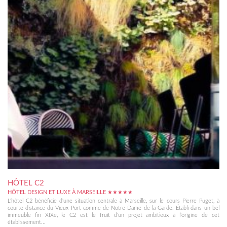
HÔTEL C2
HÔTEL DESIGN ET LUXE À MARSEILLE ★★★★★
L'hôtel C2 bénéficie d'une situation centrale à Marseille, sur le cours Pierre Puget, à
courte distance du Vieux Port comme de Notre-Dame de la Garde. Établi dans un bel
immeuble fin XIXe, le C2 est le fruit d'un projet ambitieux à l'origine de cet
établissement...