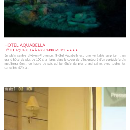
HÔTEL AQUABELLA
HÔTEL AQUABELLA À AIX-EN-PROVENCE ★★★★
En plein centre d'Aix-en-Provence, l'Hôtel Aquabella est une véritable surprise : un
grand hôtel de plus de 100 chambres, dans le coeur de ville, entouré d'un agréable jardin
méditerranéen... un havre de paix qui bénéficie du plus grand calme, avec toutes les
curiosités d'Aix à...