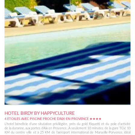
HOTEL BIRDY BY HAPPYCULTURE
4 ETOILES AVEC PISCINE PROCHE D'AIX-EN-PROVENCE ★★★★
L'hotel béneficie d'une situtation privilégiée, près du gold Riquetti et du pole d'activité
de la duranne, aux portes d'Aix en Provence. A seulement 10 minutes de la gare TGV, 10
KM du centre ville et à 25 KM de l'aéroport international de Marseille-Porvence, idéal