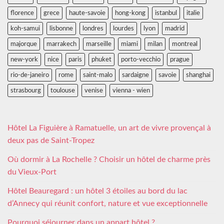
florence
grece
haute-savoie
hong-kong
istanbul
italie
koh-samui
lisbonne
londres
lourdes
lyon
madrid
majorque
marrakech
marseille
miami
milan
montreal
new-york
nice
paris
phuket
porto-vecchio
prague
rio-de-janeiro
rome
saint-malo
sardaigne
savoie
shanghai
strasbourg
toulouse
venise
vienna - wien
Hôtel La Figuière à Ramatuelle, un art de vivre provençal à
deux pas de Saint-Tropez
Où dormir à La Rochelle ? Choisir un hôtel de charme près
du Vieux-Port
Hôtel Beauregard : un hôtel 3 étoiles au bord du lac
d’Annecy qui réunit confort, nature et vue exceptionnelle
Pourquoi séjourner dans un appart hôtel ?