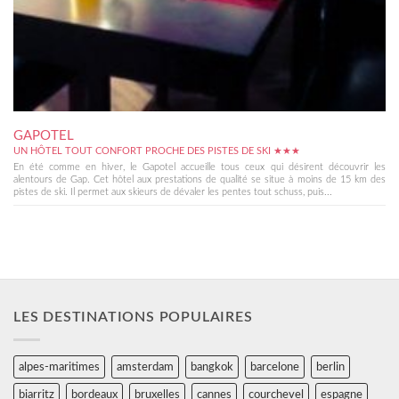
GAPOTEL
UN HÔTEL TOUT CONFORT PROCHE DES PISTES DE SKI ★★★
En été comme en hiver, le Gapotel accueille tous ceux qui désirent découvrir les
alentours de Gap. Cet hôtel aux prestations de qualité se situe à moins de 15 km des
pistes de ski. Il permet aux skieurs de dévaler les pentes tout schuss, puis...
LES DESTINATIONS POPULAIRES
alpes-maritimes
amsterdam
bangkok
barcelone
berlin
biarritz
bordeaux
bruxelles
cannes
courchevel
espagne