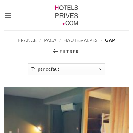
Passer
au
contenu
FRANCE
/
PACA
/
HAUTES-ALPES
/
GAP
FILTRER