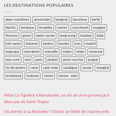
LES DESTINATIONS POPULAIRES
alpes-maritimes
amsterdam
bangkok
barcelone
berlin
biarritz
bordeaux
bruxelles
cannes
courchevel
espagne
florence
grece
haute-savoie
hong-kong
istanbul
italie
koh-samui
lisbonne
londres
lourdes
lyon
madrid
majorque
marrakech
marseille
miami
milan
montreal
new-york
nice
paris
phuket
porto-vecchio
prague
rio-de-janeiro
rome
saint-malo
sardaigne
savoie
shanghai
strasbourg
toulouse
venise
vienna - wien
Hôtel La Figuière à Ramatuelle, un art de vivre provençal à
deux pas de Saint-Tropez
Où dormir à La Rochelle ? Choisir un hôtel de charme près