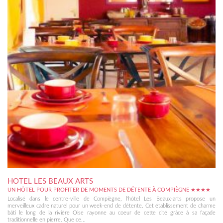
HOTEL LES BEAUX ARTS
UN HÔTEL POUR PROFITER DE MOMENTS DE DÉTENTE À COMPIÈGNE ★★★★
Localisé dans le centre-ville de Compiègne, l'hôtel Les Beaux-arts propose un
merveilleux cadre naturel pour un week-end de détente. Cet établissement de charme
bâti le long de la rivière Oise rayonne au coeur de cette cité grâce à sa façade
traditionnelle en pierre. Que ce...