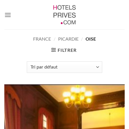
Passer
au
contenu
FRANCE
/
PICARDIE
/
OISE
FILTRER