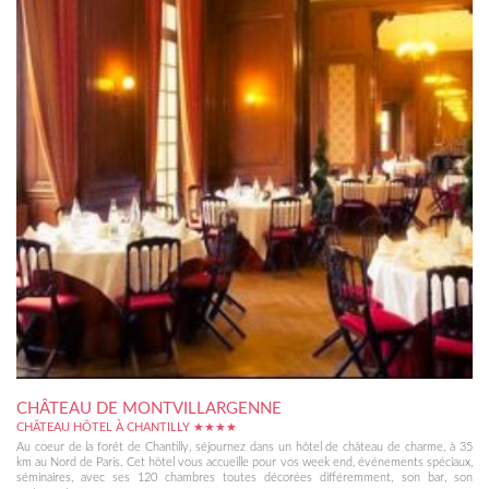
CHÂTEAU DE MONTVILLARGENNE
CHÂTEAU HÔTEL À CHANTILLY ★★★★
Au coeur de la forêt de Chantilly, séjournez dans un hôtel de château de charme, à 35
km au Nord de Paris. Cet hôtel vous accueille pour vos week end, événements spéciaux,
séminaires, avec ses 120 chambres toutes décorées différemment, son bar, son