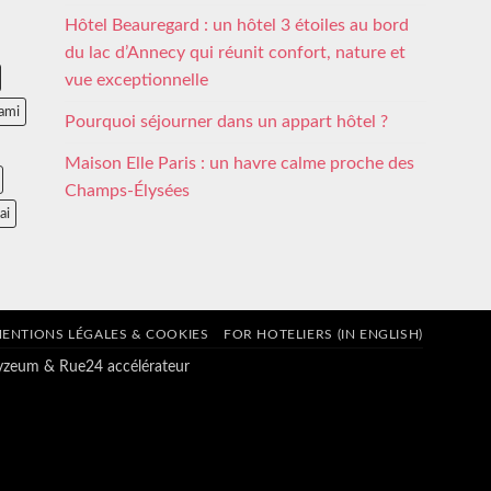
Hôtel Beauregard : un hôtel 3 étoiles au bord
du lac d’Annecy qui réunit confort, nature et
vue exceptionnelle
ami
Pourquoi séjourner dans un appart hôtel ?
Maison Elle Paris : un havre calme proche des
Champs-Élysées
ai
ENTIONS LÉGALES & COOKIES
FOR HOTELIERS (IN ENGLISH)
tyzeum
&
Rue24 accélérateur