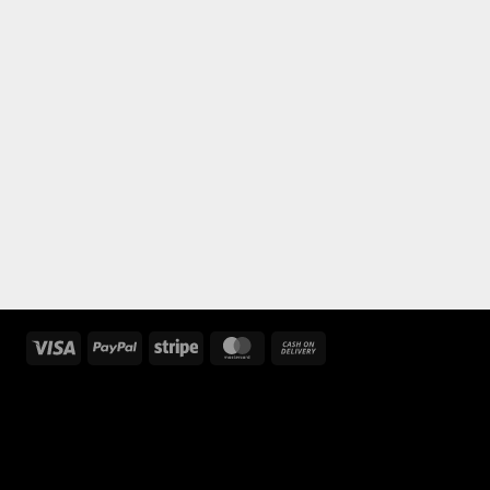
Visa
PayPal
Stripe
MasterCard
Cash
On
Delivery