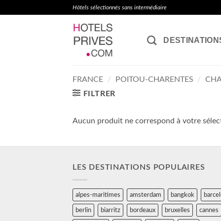
Passer
Hôtels sélectionnés sans intermédiaire
au
contenu
DESTINATION
FRANCE
/
POITOU-CHARENTES
/
CHA
FILTRER
Aucun produit ne correspond à votre sélec
LES DESTINATIONS POPULAIRES
alpes-maritimes
amsterdam
bangkok
barce
berlin
biarritz
bordeaux
bruxelles
cannes