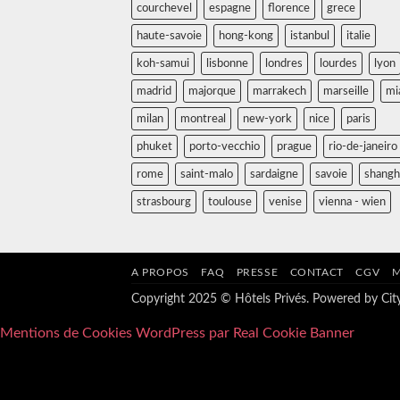
courchevel
espagne
florence
grece
haute-savoie
hong-kong
istanbul
italie
koh-samui
lisbonne
londres
lourdes
lyon
madrid
majorque
marrakech
marseille
mi
milan
montreal
new-york
nice
paris
phuket
porto-vecchio
prague
rio-de-janeiro
rome
saint-malo
sardaigne
savoie
shangh
strasbourg
toulouse
venise
vienna - wien
A PROPOS
FAQ
PRESSE
CONTACT
CGV
M
Copyright 2025 © Hôtels Privés. Powered by
Ci
Mentions de Cookies WordPress par Real Cookie Banner