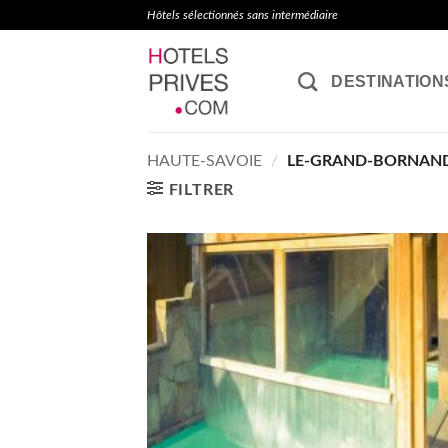
Passer
Hôtels sélectionnés sans intermédiaire
au
contenu
DESTINATION
HAUTE-SAVOIE
/
LE-GRAND-BORNAN
FILTRER