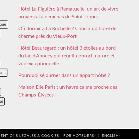
Hôtel La Figuière à Ramatuelle, un art de vivre
provençal à deux pas de Saint-Tropez
lone
Où dormir à La Rochelle ? Choisir un hôtel de
charme près du Vieux-Port
Hôtel Beauregard : un hôtel 3 étoiles au bord
du lac d’Annecy qui réunit confort, nature et
vue exceptionnelle
ami
Pourquoi séjourner dans un appart hôtel ?
Maison Elle Paris : un havre calme proche des
Champs-Élysées
ai
ENTIONS LÉGALES & COOKIES
FOR HOTELIERS (IN ENGLISH)