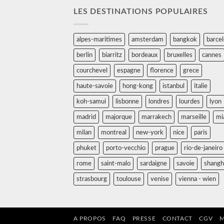
LES DESTINATIONS POPULAIRES
alpes-maritimes
amsterdam
bangkok
barce
berlin
biarritz
bordeaux
bruxelles
cannes
courchevel
espagne
florence
grece
haute-savoie
hong-kong
istanbul
italie
koh-samui
lisbonne
londres
lourdes
lyon
madrid
majorque
marrakech
marseille
mi
milan
montreal
new-york
nice
paris
phuket
porto-vecchio
prague
rio-de-janeiro
rome
saint-malo
sardaigne
savoie
shangh
strasbourg
toulouse
venise
vienna - wien
A PROPOS
FAQ
PRESSE
CONTACT
CGV
M