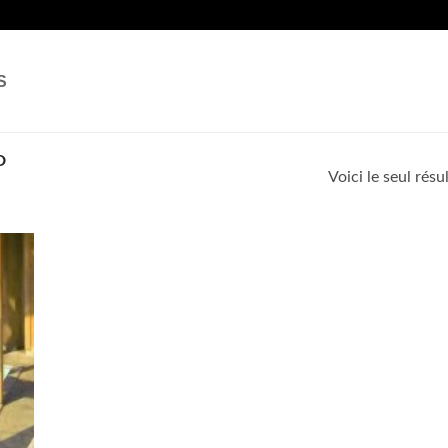
S
D
Voici le seul résu