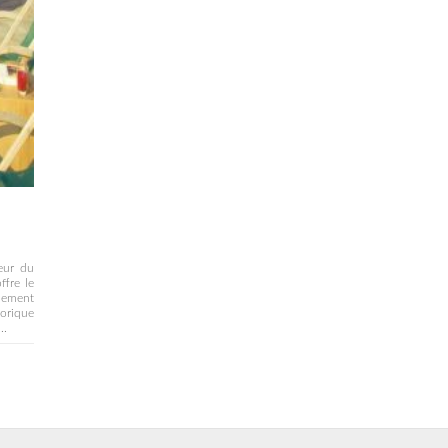
eur du
ffre le
uement
orique
..