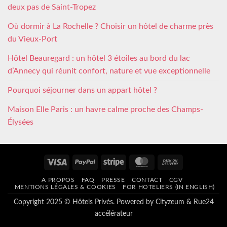
deux pas de Saint-Tropez
Où dormir à La Rochelle ? Choisir un hôtel de charme près
du Vieux-Port
Hôtel Beauregard : un hôtel 3 étoiles au bord du lac
d’Annecy qui réunit confort, nature et vue exceptionnelle
Pourquoi séjourner dans un appart hôtel ?
Maison Elle Paris : un havre calme proche des Champs-
Élysées
Visa
PayPal
Stripe
MasterCard
Cash
On
A PROPOS
FAQ
PRESSE
CONTACT
CGV
Delivery
MENTIONS LÉGALES & COOKIES
FOR HOTELIERS (IN ENGLISH)
Copyright 2025 © Hôtels Privés. Powered by
Cityzeum
&
Rue24
accélérateur