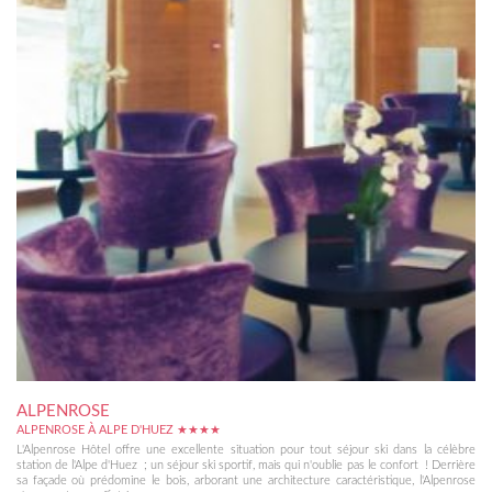
ALPENROSE
ALPENROSE À ALPE D'HUEZ ★★★★
L'Alpenrose Hôtel offre une excellente situation pour tout séjour ski dans la célèbre
station de l'Alpe d'Huez ; un séjour ski sportif, mais qui n'oublie pas le confort ! Derrière
sa façade où prédomine le bois, arborant une architecture caractéristique, l'Alpenrose