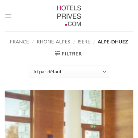
Passer
au
contenu
FRANCE
/
RHONE-ALPES
/
ISERE
/
ALPE-DHUEZ
FILTRER